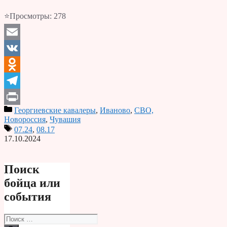
⭐Просмотры:
278
Email
VK
Odnoklassniki
Telegram
Георгиевские кавалеры
,
Иваново
,
СВО,
Print
Новороссия
,
Чувашия
07.24
,
08.17
17.10.2024
Поиск
бойца или
события
Поиск: