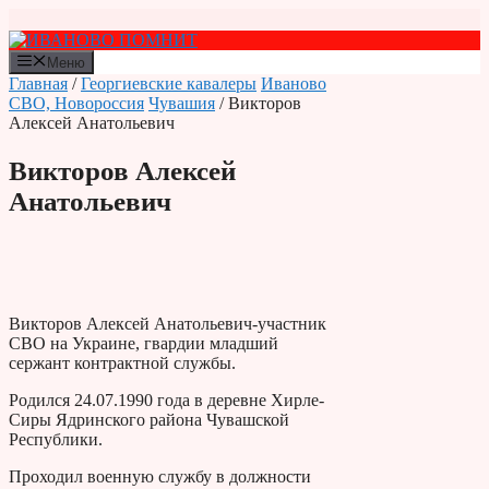
Перейти
к
содержимому
Меню
Главная
/
Георгиевские кавалеры
Иваново
СВО, Новороссия
Чувашия
/ Викторов
Алексей Анатольевич
Викторов Алексей
Анатольевич
Викторов Алексей Анатольевич-участник
СВО на Украине, гвардии младший
сержант контрактной службы.
Родился 24.07.1990 года в деревне Хирле-
Сиры Ядринского района Чувашской
Республики.
Проходил военную службу в должности