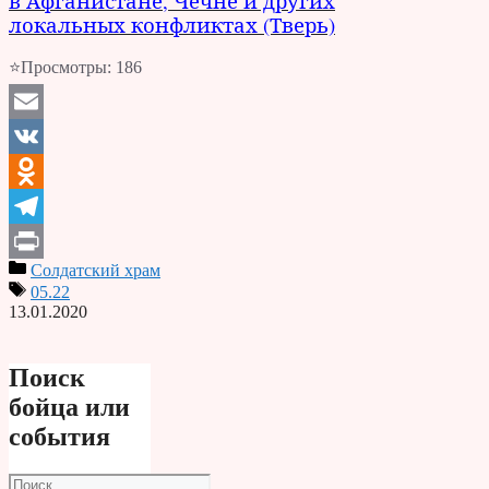
в Афганистане, Чечне и других
локальных конфликтах (Тверь)
⭐Просмотры:
186
Email
VK
Odnoklassniki
Telegram
Солдатский храм
Print
05.22
13.01.2020
Поиск
бойца или
события
Поиск: