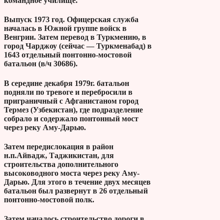
командное училище.
Выпуск 1973 год. Офицерская служба
началась в Южной группе войск в
Венгрии. Затем перевод в Туркмению, в
город Чарджоу (сейчас — Туркменабад) в
1643 отдельный понтонно-мостовой
батальон (в/ч 30686).
В середине декабря 1979г. батальон
подняли по тревоге и перебросили в
приграничный с Афганистаном город
Термез (Узбекистан), где подразделение
собрало и содержало понтонный мост
через реку Аму-Дарью.
Затем передислокация в район
н.п.Айвадж, Таджикистан, для
строительства дополнительного
высоководного моста через реку Аму-
Дарью. Для этого в течение двух месяцев
батальон был развернут в 26 отдельный
понтонно-мостовой полк.
Затем началось строительство дороги в