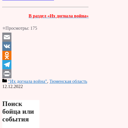
В раздел «Их догнала война»
⭐Просмотры:
175
Email
VK
Odnoklassniki
Telegram
"Их догнала война"
,
Тюменская область
Print
12.12.2022
Поиск
бойца или
события