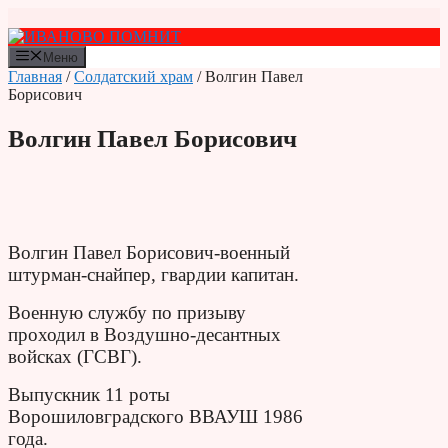
Перейти
к
содержимому
Меню
Главная
/
Солдатский храм
/ Волгин Павел
Борисович
Волгин Павел Борисович
Волгин Павел Борисович-военный
штурман-снайпер, гвардии капитан.
Военную службу по призыву
проходил в Воздушно-десантных
войсках (ГСВГ).
Выпускник 11 роты
Ворошиловградского ВВАУШ 1986
года.