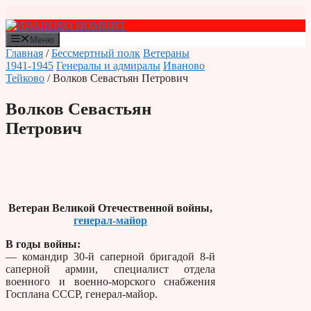
Перейти
к
содержимому
Меню
Главная
/
Бессмертный полк
Ветераны
1941-1945
Генералы и адмиралы
Иваново
Тейково
/ Волков Севастьян Петрович
Волков Севастьян
Петрович
Ветеран Великой Отечественной войны,
генерал-майор
В годы войны:
— командир 30-й саперной бригадой 8-й
саперной армии, специалист отдела
военного и военно-морского снабжения
Госплана СССР, генерал-майор.