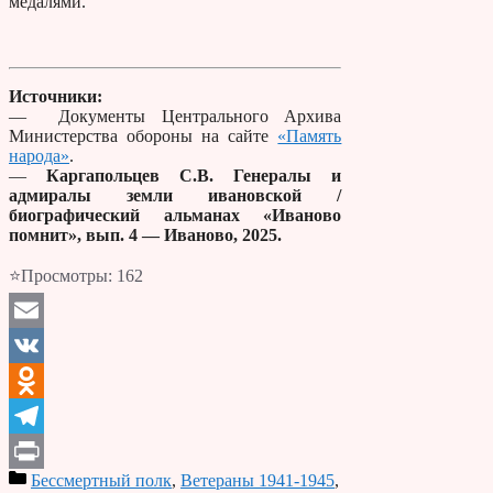
медалями.
Источники:
— Документы Центрального Архива
Министерства обороны на сайте
«Память
народа»
.
—
Каргапольцев С.В. Генералы и
адмиралы земли ивановской /
биографический альманах «Иваново
помнит», вып. 4 — Иваново, 2025.
⭐Просмотры:
162
Email
VK
Odnoklassniki
Telegram
Бессмертный полк
,
Ветераны 1941-1945
,
Print