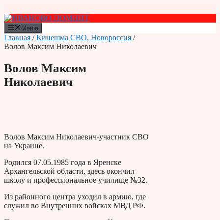
Перейти
к
содержимому
Меню
Главная
/
Кинешма
СВО, Новороссия
/
Волов Максим Николаевич
Волов Максим
Николаевич
Волов Максим Николаевич-участник СВО
на Украине.
Родился 07.05.1985 года в Яренске
Архангельской области, здесь окончил
школу и профессиональное училище №32.
Из районного центра уходил в армию, где
служил во Внутренних войсках МВД РФ.