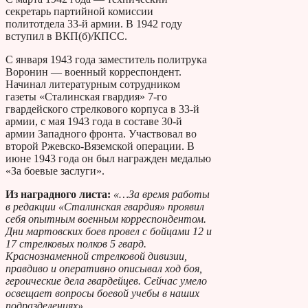
секретарь партийной комиссии
политотдела 33-й армии. В 1942 году
вступил в ВКП(б)/КПСС.
С января 1943 года заместитель политрука
Воронин — военный корреспондент.
Начинал литературным сотрудником
газеты «Сталинская гвардия» 7-го
гвардейского стрелкового корпуса в 33-й
армии, с мая 1943 года в составе 30-й
армии Западного фронта. Участвовал во
второй Ржевско-Вяземской операции. В
июне 1943 года он был награжден медалью
«За боевые заслуги».
Из наградного листа:
«…За время работы
в редакции «Сталинская гвардия» проявил
себя опытным военным корреспондентом.
Дни мартовских боев провел с бойцами 12 и
17 стрелковых полков 5 гвард.
Краснознаменной стрелковой дивизии,
правдиво и оперативно описывал ход боя,
героические дела гвардейцев. Сейчас умело
освещает вопросы боевой учебы в наших
подразделениях».