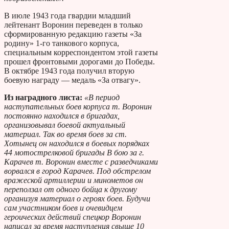
В июле 1943 года гвардии младший
лейтенант Воронин переведен в только
сформированную редакцию газеты «За
родину» 1-го танкового корпуса,
специальным корреспондентом этой газеты
прошел фронтовыми дорогами до Победы.
В октябре 1943 года получил вторую
боевую награду — медаль «За отвагу».
Из наградного листа:
«В период
наступательных боев корпуса т. Воронин
постоянно находился в бригадах,
организовывал боевой актуальный
материал. Так во время боев за ст.
Хотынец он находился в боевых порядках
44 мотострелковой бригады В бою за г.
Карачев т. Воронин вместе с разведчиками
ворвался в город Карачев. Под обстрелом
вражеской артиллерии и минометов он
переползал от одного бойца к другому
организуя материал о героях боев. Будучи
сам участником боев и очевидцем
героических действий спецкор Воронин
написал за время наступления свыше 10