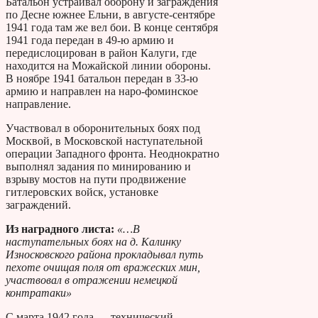
Батальон устраивал оборону и заграждения
по Десне южнее Ельни, в августе-сентябре
1941 года там же вел бои. В конце сентября
1941 года передан в 49-ю армию и
передислоцирован в район Калуги, где
находится на Можайской линии обороны.
В ноябре 1941 батальон передан в 33-ю
армию и направлен на наро-фоминское
направление.
Участвовал в оборонительных боях под
Москвой, в Московской наступательной
операции Западного фронта. Неоднократно
выполнял задания по минированию и
взрыву мостов на пути продвижение
гитлеровских войск, установке
заграждений.
Из наградного листа:
«…В
наступательных боях на д. Калинку
Износковского района прокладывал путь
пехоте очищая поля от вражеских мин,
участвовал в отражении немецкой
контратаки»
С марта 1942 года — технический