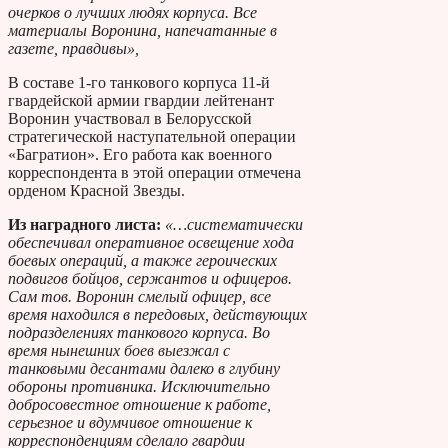
очерков о лучших людях корпуса. Все
материалы Воронина, напечатанные в
газете, правдивы»,
В составе 1-го танкового корпуса 11-й
гвардейской армии гвардии лейтенант
Воронин участвовал в Белорусской
стратегической наступательной операции
«Багратион». Его работа как военного
корреспондента в этой операции отмечена
орденом Красной Звезды.
Из наградного листа:
«…систематически
обеспечивал оперативное освещение хода
боевых операций, а также героических
подвигов бойцов, сержантов и офицеров.
Сам тов. Воронин смелый офицер, все
время находился в передовых, действующих
подразделениях танкового корпуса. Во
время нынешних боев выезжал с
танковыми десантами далеко в глубину
обороны противника. Исключительно
добросовестное отношение к работе,
серьезное и вдумчивое отношение к
корреспонденциям сделало гвардии