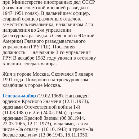
при Министерстве иностранных дел СССР
(название советской внешней разведки в
1947-1951 годах). В дальнейшем офицер,
старший офицер различных отделов,
заместитель начальника, начальником 2-го
направления во 2-м управлении
(агентурная разведка в Северной и Южной
Америке) Главного разведывательного
управлении (ГРУ ГШ). Последняя
должность — начальник 3-го управления
ГРУ. В декабре 1982 году уволен в отставку
в звании генерал-майора.
Жил в городе Москва. Скончался 5 января
1991 года. Похоронен на троекуровском
кладбище в городе Москва.
Генерал-майор
(19.02.1968). Награжден
орденом Красного Знамени (12.11.1973),
орденами Отечественной войны 1-й
(11.03.1985) и 2-й (24.02.1945), тремя
орденами Красной Звезды (06.08.1944,
22.03.1965, 12.11.1973), медалями, в том
числе «За отвагу» (16.10.1943) и тремя «За
боевые заслуги» (13.06.1943, 15.11.1950,