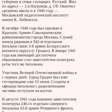
губернии в семье служащих. Русский. Жил
по адресу — 2-я Нагроная, д. 1/8. Окончил
среднюю школу и в 1940 году —
Московский педагогический институт
имени К. Либкнехта.
В октябре 1940 года был призван в
Красную Армию Сокольническим
райвоенкоматом города Москвы. Службу
начала рядовым в 942-м отдельном
батальон связи 3-й армии Белорусского
военного округа (г. Гродно). В январе 1941
года как имеющий достаточное
образование стал заместителем политрука
роты того же батальона.
Участник Великой Отечественной войны в
с первых дней. Город Гродно был взят
гитлеровцами уже 23 июня. Солдаты и
офицера батальона с разрозненными
частями отступали на восток.
В августе 1941 года назначен заместителем
политрука 246-го отдельно саперного
батальона 43-й армии Резервного фронта.