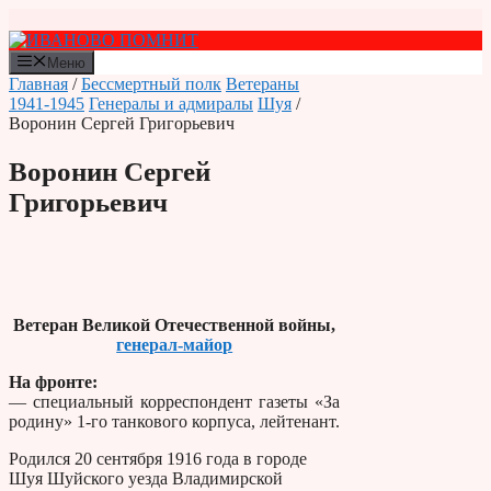
Перейти
к
содержимому
Меню
Главная
/
Бессмертный полк
Ветераны
1941-1945
Генералы и адмиралы
Шуя
/
Воронин Сергей Григорьевич
Воронин Сергей
Григорьевич
Ветеран Великой Отечественной войны,
генерал-майор
На фронте:
— специальный корреспондент газеты «За
родину» 1-го танкового корпуса, лейтенант.
Родился 20 сентября 1916 года в городе
Шуя Шуйского уезда Владимирской