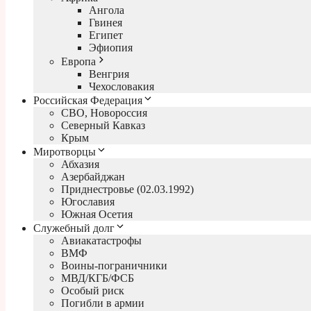
Ангола
Гвинея
Египет
Эфиопия
Европа
Венгрия
Чехословакия
Российская Федерация
СВО, Новороссия
Северный Кавказ
Крым
Миротворцы
Абхазия
Азербайджан
Приднестровье (02.03.1992)
Югославия
Южная Осетия
Служебный долг
Авиакатастрофы
ВМФ
Воины-пограничники
МВД/КГБ/ФСБ
Особый риск
Погибли в армии