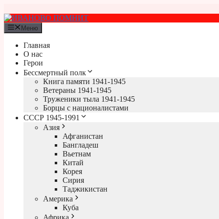
Перейти
к
содержимому
Меню
Главная
О нас
Герои
Бессмертный полк
Книга памяти 1941-1945
Ветераны 1941-1945
Труженики тыла 1941-1945
Борцы с националистами
СССР 1945-1991
Азия
Афганистан
Бангладеш
Вьетнам
Китай
Корея
Сирия
Таджикистан
Америка
Куба
Африка