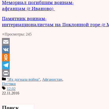
Мемориал погибшим воинам-
афганцам (г.Иваново)
Памятник воинам-
интернационалистам на Поклонной горе (г.
⭐Просмотры:
245
Email
VK
Odnoklassniki
Telegram
"Их догнала война"
,
Афганистан
,
Print
Пестяки
12.02
22.11.2016
Поиск