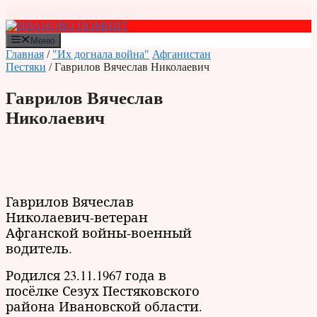
Перейти
к
содержимому
Меню
Главная
/
"Их догнала война"
Афганистан
Пестяки
/ Гаврилов Вячеслав Николаевич
Гаврилов Вячеслав
Николаевич
Гаврилов Вячеслав
Николаевич-ветеран
Афганской войны-военный
водитель.
Родился 23.11.1967 года в
посёлке Сезух Пестяковского
района Ивановской области.