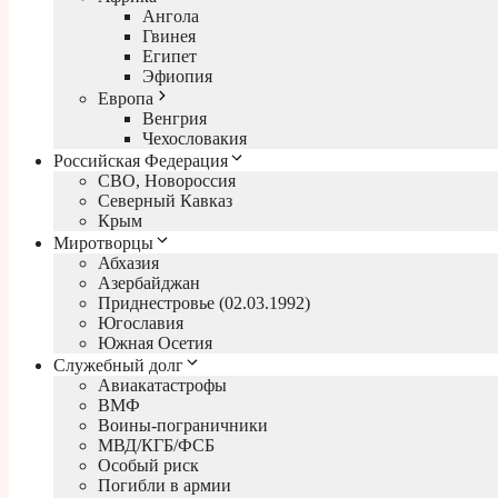
Ангола
Гвинея
Египет
Эфиопия
Европа
Венгрия
Чехословакия
Российская Федерация
СВО, Новороссия
Северный Кавказ
Крым
Миротворцы
Абхазия
Азербайджан
Приднестровье (02.03.1992)
Югославия
Южная Осетия
Служебный долг
Авиакатастрофы
ВМФ
Воины-пограничники
МВД/КГБ/ФСБ
Особый риск
Погибли в армии