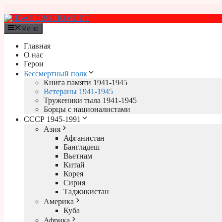
Перейти
к
содержимому
Меню
Главная
О нас
Герои
Бессмертный полк
Книга памяти 1941-1945
Ветераны 1941-1945
Труженики тыла 1941-1945
Борцы с националистами
СССР 1945-1991
Азия
Афганистан
Бангладеш
Вьетнам
Китай
Корея
Сирия
Таджикистан
Америка
Куба
Африка