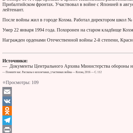
Прибалтийском фронтах. Участвовал в войне с Японией в авгус
лейтенант.
После войны жил в городе Кохма. Работал директором школ № 
Умер 22 января 1994 года. Похоронен на старом кладбище Кох
Награжден орденами Отечественной войны 2-й степени, Красн
Источники:
— Документы Центрального Архива Министерства обороны н
— Помните нас. Рассказы о кохомчанах, участниках войны — Кохма, 2016 — С. 112
⭐Просмотры:
109
Email
VK
Odnoklassniki
Telegram