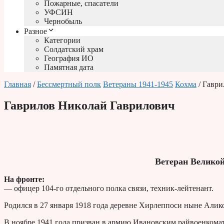
Пожарные, спасатели
УФСИН
Чернобыль
Разное
Категории
Солдатский храм
География ИО
Памятная дата
Главная
/
Бессмертный полк
Ветераны 1941-1945
Кохма
/ Гаври
Гаврилов Николай Гаврилович
Ветеран Велико
На фронте:
— офицер 104-го отдельного полка связи, техник-лейтенант.
Родился в 27 января 1918 года деревне Хирлеппоси ныне Али
В ноябре 1941 года призван в армию Ивановским райвоенкомато