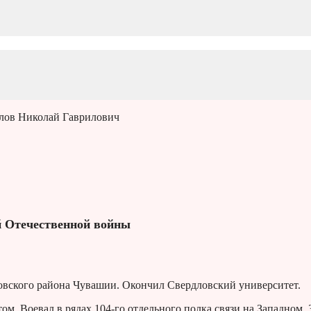
лов Николай Гаврилович
й Отечественной войны
ковского района Чувашии. Окончил Свердловский университет.
м. Воевал в рядах 104-го отдельного полка связи на Западном, 