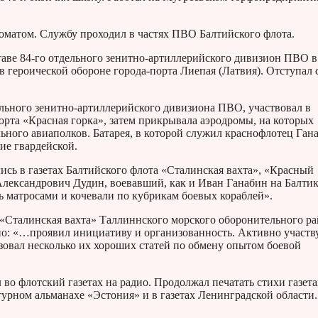
матом. Службу проходил в частях ПВО Балтийского флота.
аве 84-го отдельного зенитно-артиллерийского дивизион ПВО в
в героической обороне города-порта Лиепая (Латвия). Отступал 
дельного зенитно-артиллерийского дивизиона ПВО, участвовал в
рта «Красная горка», затем прикрывала аэродромы, на которых
льного авиаполков. Батарея, в которой служил краснофлотец Ган
ие гвардейской.
лись в газетах Балтийского флота «Сталинская вахта», «Красный
Александрович Дудин, воевавший, как и Иван Ганабин на Балтик
ь матросами и кочевали по кубрикам боевых кораблей».
 «Сталинская вахта» Таллиннского морского оборонительного р
но: «…проявил инициативу и организованность. Активно участву
зовал несколько их хороших статей по обмену опытом боевой
во флотский газетах на радио. Продолжал печатать стихи газета
урном альманахе «Эстония» и в газетах Ленинградской области.