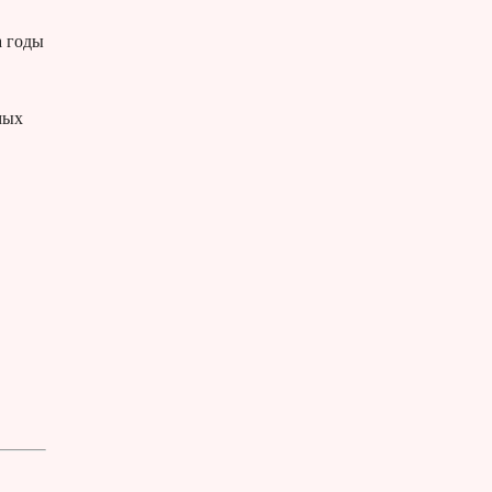
а годы
мых