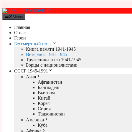
Перейти
к
содержимому
Меню
Главная
О нас
Герои
Бессмертный полк
Книга памяти 1941-1945
Ветераны 1941-1945
Труженики тыла 1941-1945
Борцы с националистами
СССР 1945-1991
Азия
Афганистан
Бангладеш
Вьетнам
Китай
Корея
Сирия
Таджикистан
Америка
Куба
Африка