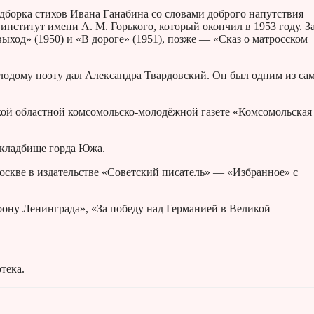
одборка стихов Ивана Ганабина со словами доброго напутствия
институт имени А. М. Горького, который окончил в 1953 году. З
ход» (1950) и «В дороге» (1951), позже — «Сказ о матросском
одому поэту дал Александра Твардовский. Он был одним из са
кой областной комсомольско-молодёжной газете «Комсомольская
 кладбище горда Южа.
оскве в издательстве «Советский писатель» — «Избранное» с
орону Ленинграда», «За победу над Германией в Великой
тека.