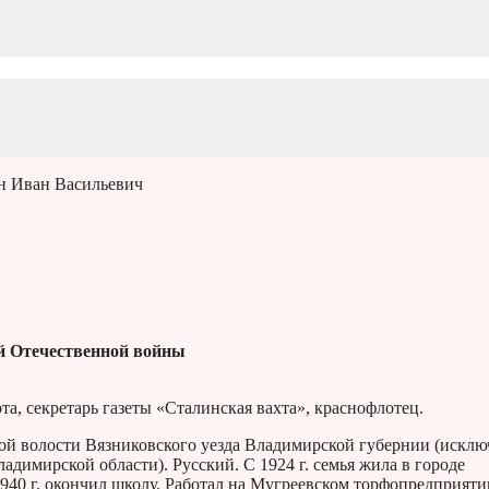
н Иван Васильевич
й Отечественной войны
а, секретарь газеты «Сталинская вахта», краснофлотец.
кой волости Вязниковского уезда Владимирской губернии (исклю
ладимирской области). Русский. С 1924 г. семья жила в городе
1940 г. окончил школу. Работал на Мугреевском торфопредприяти