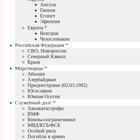
Ангола
Гвинея
Египет
Эфиопия
Европа
Венгрия
Чехословакия
Российская Федерация
СВО, Новороссия
Северный Кавказ
Крым
Миротворцы
Абхазия
Азербайджан
Приднестровье (02.03.1992)
Югославия
Южная Осетия
Служебный долг
Авиакатастрофы
ВМФ
Воины-пограничники
МВД/КГБ/ФСБ
Особый риск
Погибли в армии