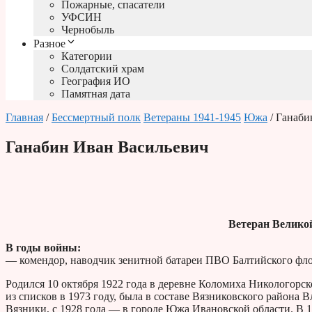
Пожарные, спасатели
УФСИН
Чернобыль
Разное
Категории
Солдатский храм
География ИО
Памятная дата
Главная
/
Бессмертный полк
Ветераны 1941-1945
Южа
/ Ганаби
Ганабин Иван Васильевич
Ветеран Велико
В годы войны:
— комендор, наводчик зенитной батареи ПВО Балтийского флот
Родился 10 октября 1922 года в деревне Коломиха Никологорс
из списков в 1973 году, была в составе Вязниковского района В
Вязники, с 1928 года — в городе Южа Ивановской области. В 