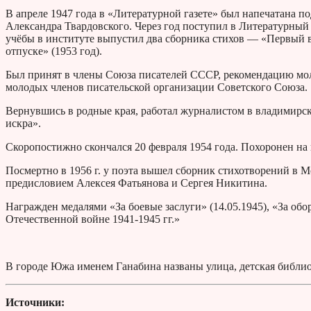
В апреле 1947 года в «Литературной газете» был напечатана п
Александра Твардовского. Через год поступил в Литературный 
учёбы в институте выпустил два сборника стихов — «Первый вы
отпуске» (1953 год).
Был принят в члены Союза писателей СССР, рекомендацию мол
молодых членов писательской организации Советского Союза.
Вернувшись в родные края, работал журналистом в владимирс
искра».
Скоропостижно скончался 20 февраля 1954 года. Похоронен на
Посмертно в 1956 г. у поэта вышел сборник стихотворений в М
предисловием Алексея Фатьянова и Сергея Никитина.
Награжден медалями «За боевые заслуги» (14.05.1945), «За об
Отечественной войне 1941-1945 гг.»
В городе Южа именем Ганабина названы улица, детская библио
Источники: