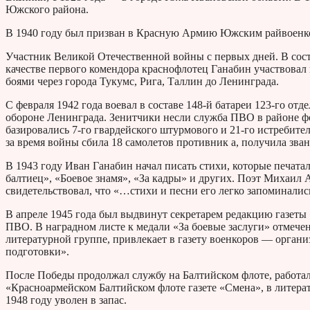
Южского района.
В 1940 году был призван в Красную Армию Южским райвоенко
Участник Великой Отечественной войны с первых дней. В сост
качестве первого комендора краснофлотец Ганабин участвовал 
боями через города Тукумс, Рига, Таллин до Ленинграда.
С февраля 1942 года воевал в составе 148-й батареи 123-го от
обороне Ленинграда. Зенитчики несли служба ПВО в районе фо
базировались 7-го гвардейского штурмового и 21-го истребите
за время войны сбила 18 самолетов противник а, получила зван
В 1943 году Иван Ганабин начал писать стихи, которые печата
балтиец», «Боевое знамя», «За кадры» и других. Поэт Михаил 
свидетельствовал, что «…стихи и песни его легко запоминалис
В апреле 1945 года был выдвинут секретарем редакцию газеты
ПВО. В наградном листе к медали «За боевые заслуги» отмече
литературной группе, привлекает в газету военкоров — органи
подготовки».
После Победы продолжал службу на Балтийском флоте, работал 
«Красноармейском Балтийском флоте газете «Смена», в литерат
1948 году уволен в запас.