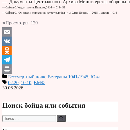
— Документы Центрального Архива Министерства обороны н
— Сайкин С. Узедки памяти. Иваново, 2016 — С. 54-58
— Сайкин С. «Он писал и пел о жизни, которую любил…» // Слово Правды — 2015- 1 апреля — С. 4
⭐Просмотры:
120
Email
VK
Odnoklassniki
Telegram
Бессмертный полк
,
Ветераны 1941-1945
,
Южа
Print
02.20
,
10.10
,
ВМФ
30.06.2026
Поиск бойца или события
Поиск: