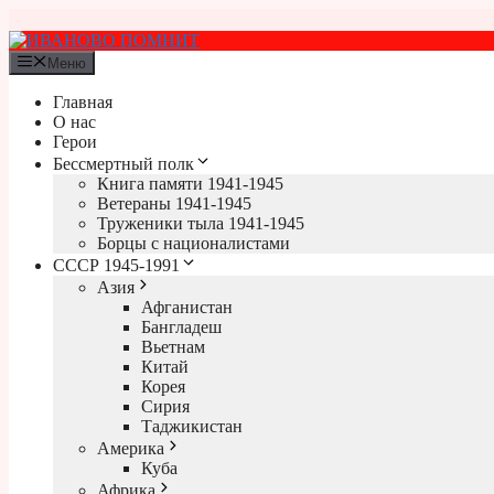
Перейти
к
содержимому
Меню
Главная
О нас
Герои
Бессмертный полк
Книга памяти 1941-1945
Ветераны 1941-1945
Труженики тыла 1941-1945
Борцы с националистами
СССР 1945-1991
Азия
Афганистан
Бангладеш
Вьетнам
Китай
Корея
Сирия
Таджикистан
Америка
Куба
Африка