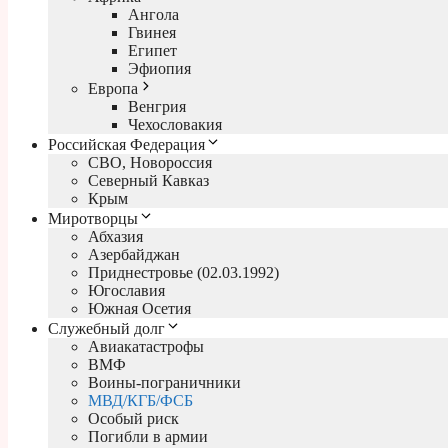
Ангола
Гвинея
Египет
Эфиопия
Европа
Венгрия
Чехословакия
Российская Федерация
СВО, Новороссия
Северный Кавказ
Крым
Миротворцы
Абхазия
Азербайджан
Приднестровье (02.03.1992)
Югославия
Южная Осетия
Служебный долг
Авиакатастрофы
ВМФ
Воины-пограничники
МВД/КГБ/ФСБ
Особый риск
Погибли в армии