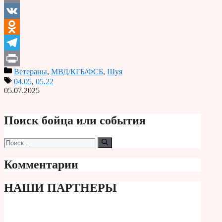
Email
VK
Odnoklassniki
Telegram
Ветераны
,
МВД/КГБ/ФСБ
,
Шуя
Print
04.05
,
05.22
05.07.2025
Поиск бойца или события
Поиск:
Комментарии
НАШИ ПАРТНЕРЫ