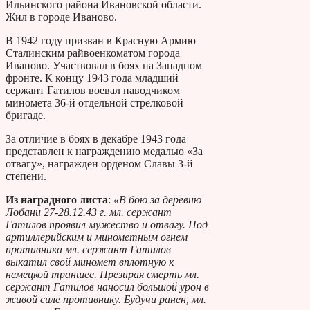
Ильинского района Ивановской области.
Жил в городе Иваново.
В 1942 году призван в Красную Армию
Сталинским райвоенкоматом города
Иваново. Участвовал в боях на Западном
фронте. К концу 1943 года младший
сержант Гатилов воевал наводчиком
миномета 36-й отдельной стрелковой
бригаде.
За отличие в боях в декабре 1943 года
представлен к награждению медалью «За
отвагу», награжден орденом Славы 3-й
степени.
Из наградного листа
:
«В бою за деревню
Лобани 27-28.12.43 г. мл. сержант
Гатилов проявил мужество и отвагу. Под
артиллерийским и минометным огнем
противника мл. сержант Гатилов
выкатил свой миномет вплотную к
немецкой траншее. Презирая смерть мл.
сержант Гатилов наносил большой урон в
живой силе противнику. Будучи ранен, мл.