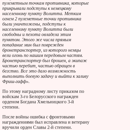
пулеметным точкам противника, которые
прикрывали подступы к немецкому
населенному пункту Волитта. Метким
огнем 2 пулеметные точки противника
были уничтожены, подступы к
населенному пункту Волитта были
свободны и пехота овладела этим
пунктом. Этого же числа прямым
попадание мин был поврежден
бронетранспортер, из которого немцы
вели огонь по нашим передовым частям.
Бронетранспортер был брошен, а экипаж
частью перебит, частью обращен в
бегство. Все это дало возможность
выполнить боевую задачу и выйти к заливу
Фриш-гафф».
По этому наградному листу приказом по
войскам 3-го Белорусского награжден
орденом Богдана Хмельницкого 3-й
степени.
После войны ошибка с фронтовыми
награждениями был исправлена и ветерану
вручили орден Славы 2-й степени.