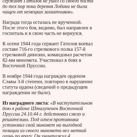
сержант Гатилов не ушел со своего поста
до тех пор пока деревня Лобани не была
чищен от немецких захватчиков».
Награда тогда осталась не врученной.
После этого боя, видимо, был направлен в
госпиталь и в свою часть не вернулся.
К осени 1944 года сержант Гатилов воевал
составе 716-го стрелкового полка 157-й
стрелковой дивизии, командовал расчетом
82-мм миномета. Участвовал в боях в
Восточной Пруссии.
В ноябре 1944 года награжден орденом
Славы 3-й степени, повторно в нарушение
статута ордена (сведений о предыдущем
награждении не было).
Из наградного листа
:
«В наступательном
бою в районе Шталупенен Восточной
Пруссии 24.10.44 г. действовал смело и
решительно. Под огнем противника
установил свой миномет на выгодной
позиции из своего миномета вел меткий
огонь по врагу. Он уничтожил 4