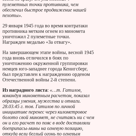
пулеметных точки противника, чем
обеспечил быстрое продвижение нашей
пехоты».
29 января 1945 года во время контратаки
противника метким огнем из миномета
уничтожил 2 пулеметные точки.
Награжден медалью «За отвагу».
На завершающем этапе войны, весной 1945
года вновь отличился в боях по
уничтожению окруженной группировки
немцев юго-западнее города Кенигсберг,
был представлен к награждению орденом
Отечественной войны 2-й степени.
Из наградного листа
:
«…т. Гатилов,
командуя минометным расчетом, показал
образцы умения, мужества и отваги.
28.03.45 г. тов. Гатилов по личной
инициативе перенес через километровое
болото свой миномет, не считаясь ни с чем
он и его расчет по пояс в воде доставляли
боеприпасы-мины на огневую позицию,
откуда вели беглый огонь по огневым