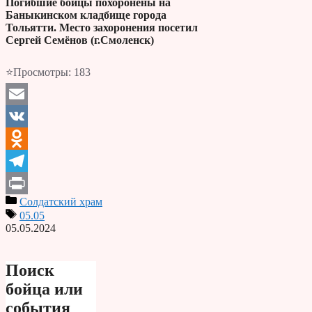
Погибшие бойцы похоронены на
Баныкинском кладбище города
Тольятти. Место захоронения посетил
Сергей Семёнов (г.Смоленск)
⭐Просмотры:
183
Email
VK
Odnoklassniki
Telegram
Солдатский храм
Print
05.05
05.05.2024
Поиск
бойца или
события