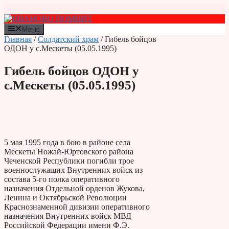
Перейти
к
содержимому
Меню
Главная
/
Солдатский храм
/ Гибель бойцов
ОДОН у с.Мескеты (05.05.1995)
Гибель бойцов ОДОН у
с.Мескеты (05.05.1995)
5 мая 1995 года в бою в районе села
Мескеты Ножай-Юртовского района
Чеченской Республики погибли трое
военнослужащих Внутренних войск из
состава 5-го полка оперативного
назначения Отдельной орденов Жукова,
Ленина и Октябрьской Революции
Краснознаменной дивизии оперативного
назначения Внутренних войск МВД
Российской Федерации имени Ф.Э.