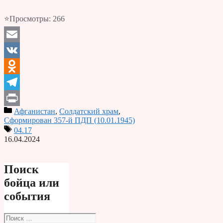
⭐Просмотры:
266
Email
VK
Odnoklassniki
Telegram
Афганистан
,
Солдатский храм
,
Print
Сформирован 357-й ПДП (10.01.1945)
04.17
16.04.2024
Поиск
бойца или
события
Поиск: