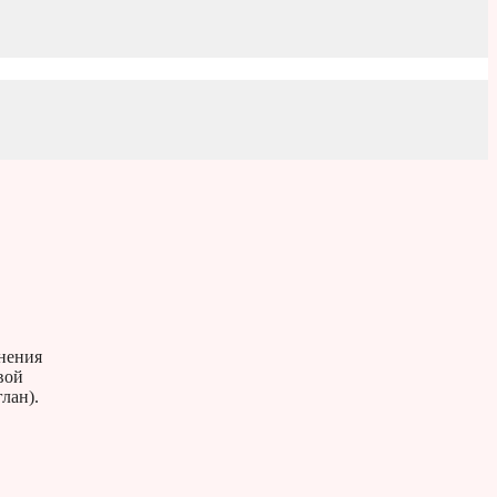
анения
вой
лан).