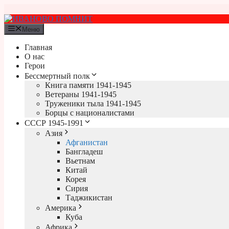
Перейти
к
содержимому
Меню
Главная
О нас
Герои
Бессмертный полк
Книга памяти 1941-1945
Ветераны 1941-1945
Труженики тыла 1941-1945
Борцы с националистами
СССР 1945-1991
Азия
Афганистан
Бангладеш
Вьетнам
Китай
Корея
Сирия
Таджикистан
Америка
Куба
Африка