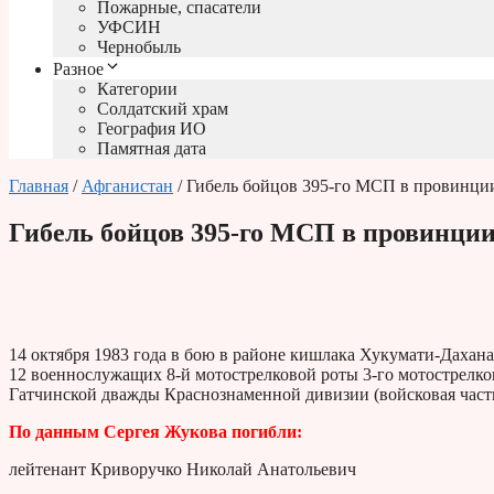
Пожарные, спасатели
УФСИН
Чернобыль
Разное
Категории
Солдатский храм
География ИО
Памятная дата
Главная
/
Афганистан
/ Гибель бойцов 395-го МСП в провинции 
Гибель бойцов 395-го МСП в провинции 
14 октября 1983 года в бою в районе кишлака Хукумати-Даха
12 военнослужащих 8-й мотострелковой роты 3-го мотострелков
Гатчинской дважды Краснознаменной дивизии (войсковая часть
По данным Сергея Жукова погибли:
лейтенант Криворучко Николай Анатольевич