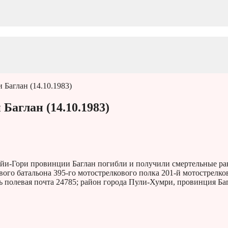
Баглан (14.10.1983)
Баглан (14.10.1983)
найи-Гори провинции Баглан погибли и получили смертельные р
ого батальона 395-го мотострелкового полка 201-й мотострелко
 полевая почта 24785; район города Пули-Хумри, провинция Баг