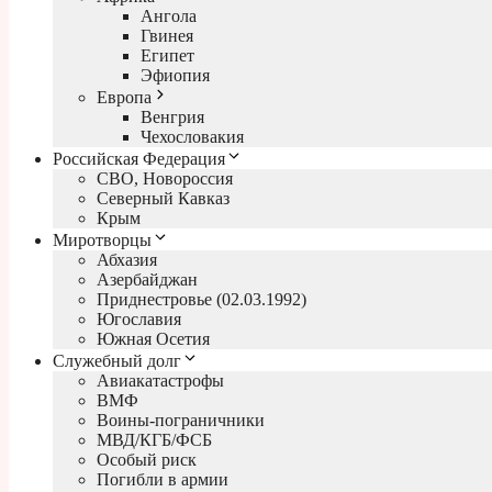
Ангола
Гвинея
Египет
Эфиопия
Европа
Венгрия
Чехословакия
Российская Федерация
СВО, Новороссия
Северный Кавказ
Крым
Миротворцы
Абхазия
Азербайджан
Приднестровье (02.03.1992)
Югославия
Южная Осетия
Служебный долг
Авиакатастрофы
ВМФ
Воины-пограничники
МВД/КГБ/ФСБ
Особый риск
Погибли в армии