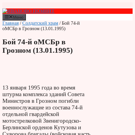
Перейти
к
содержимому
Меню
Главная
/
Солдатский храм
/ Бой 74-й
оМСБр в Грозном (13.01.1995)
Бой 74-й оМСБр в
Грозном (13.01.1995)
13 января 1995 года во время
штурма комплекса зданий Совета
Министров в Грозном погибли
военнослужащие из состава 74-й
отдельной гвардейской
мотострелковой Звенигородско-
Берлинской орденов Кутузова и
Суворова бригады (войсковая часть