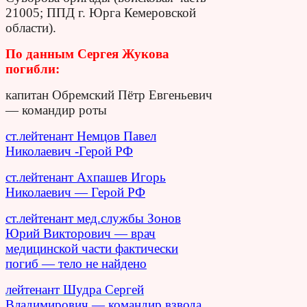
21005; ППД г. Юрга Кемеровской
области).
По данным Сергея Жукова
погибли:
капитан Обремский Пётр Евгеньевич
— командир роты
ст.лейтенант Немцов Павел
Николаевич -Герой РФ
ст.лейтенант Ахпашев Игорь
Николаевич — Герой РФ
ст.лейтенант мед.службы Зонов
Юрий Викторович — врач
медицинской части фактически
погиб — тело не найдено
лейтенант Шудра Сергей
Владимирович — командир взвода