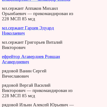
мл.сержант Аппаков Михаил
Орынбаевич — прикомандирован из
228 МСП 85 мсд
мл.сержант Гарцев Эдуард
Николаевич
мл.сержант Григорьев Виталий
Викторович
ефрейтор Агавердиев Ровшан
Агавердиевич
рядовой Ванин Сергей
Вячеславович
рядовой Вергай Василий
Викторович — прикомандирован из
228 МСП 85 мсд
рядовой Ильин Алексей Юрьевич —