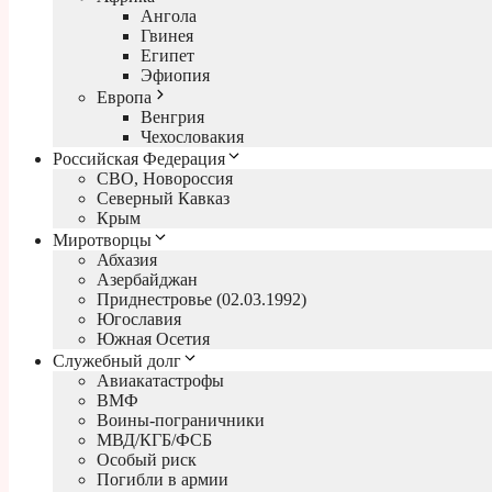
Ангола
Гвинея
Египет
Эфиопия
Европа
Венгрия
Чехословакия
Российская Федерация
СВО, Новороссия
Северный Кавказ
Крым
Миротворцы
Абхазия
Азербайджан
Приднестровье (02.03.1992)
Югославия
Южная Осетия
Служебный долг
Авиакатастрофы
ВМФ
Воины-пограничники
МВД/КГБ/ФСБ
Особый риск
Погибли в армии