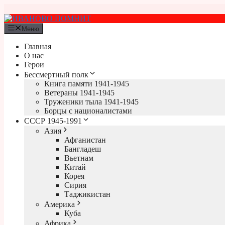
Перейти
к
содержимому
Меню
Главная
О нас
Герои
Бессмертный полк
Книга памяти 1941-1945
Ветераны 1941-1945
Труженики тыла 1941-1945
Борцы с националистами
СССР 1945-1991
Азия
Афганистан
Бангладеш
Вьетнам
Китай
Корея
Сирия
Таджикистан
Америка
Куба
Африка