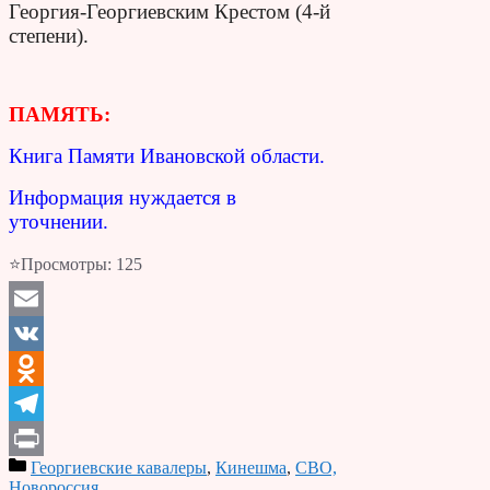
Георгия-Георгиевским Крестом (4-й
степени).
ПАМЯТЬ:
Книга Памяти Ивановской области.
Информация нуждается в
уточнении.
⭐Просмотры:
125
Email
VK
Odnoklassniki
Telegram
Георгиевские кавалеры
,
Кинешма
,
СВО,
Print
Новороссия