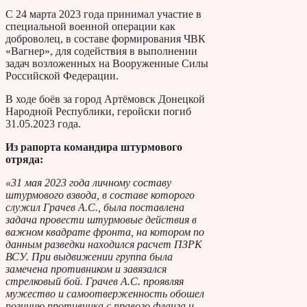
С 24 марта 2023 года принимал участие в
специальной военной операции как
доброволец, в составе формирования ЧВК
«Вагнер», для содействия в выполнении
задач возложенных на Вооруженные Силы
Российской Федерации.
В ходе боёв за город Артёмовск Донецкой
Народной Республики, геройски погиб
31.05.2023 года.
Из рапорта командира штурмового
отряда:
«31 мая 2023 года личному составу
штурмового взвода, в составе которого
служил Грачев А.С., была поставлена
задача провести штурмовые действия в
важном квадрате фронта, на котором по
данным разведки находился расчет ПЗРК
ВСУ. При выдвижении группа была
замечена противником и завязался
стрелковый бой. Грачев А.С. проявляя
мужество и самоотверженность обошел
позицию противника с правого фланга и