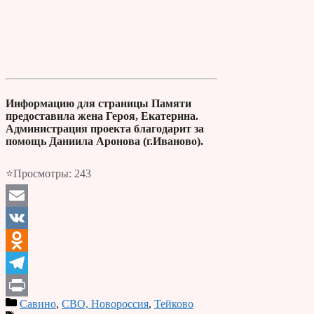
Информацию для страницы Памяти
предоставила жена Героя, Екатерина.
Администрация проекта благодарит за
помощь Даниила Аронова (г.Иваново).
⭐Просмотры:
243
Email
VK
Odnoklassniki
Telegram
Савино
,
СВО, Новороссия
,
Тейково
Print