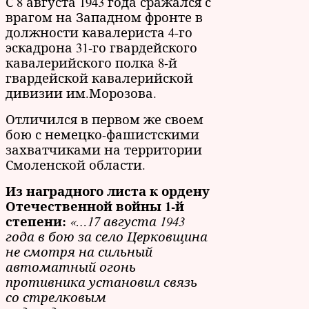
С 8 августа 1943 года сражался с
врагом на Западном фронте в
должности кавалериста 4-го
эскадрона 31-го гвардейского
кавалерийского полка 8-й
гвардейской кавалерийской
дивизии им.Морозова.
Отличился в первом же своем
бою с немецко-фашистскими
захватчиками на территории
Смоленской области.
Из наградного листа к ордену
Отечественной войны 1-й
степени:
«…17 августа 1943
года в бою за село Церковщина
не смотря на сильный
автоматный огонь
противника установил связь
со стрелковым