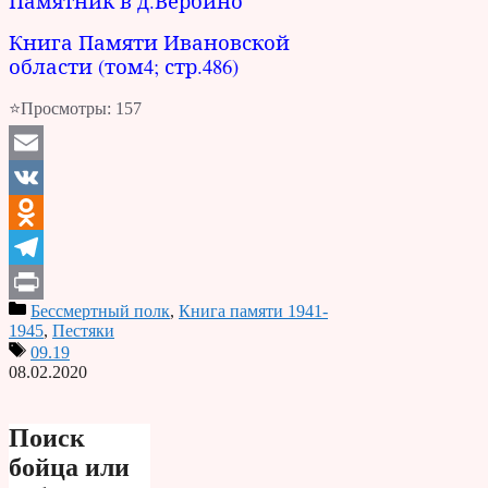
Памятник в д.Вербино
Книга Памяти Ивановской
области (том4; стр.486)
⭐Просмотры:
157
Email
VK
Odnoklassniki
Telegram
Бессмертный полк
,
Книга памяти 1941-
Print
1945
,
Пестяки
09.19
08.02.2020
Поиск
бойца или