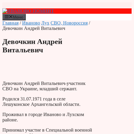
Перейти
к
содержимому
Меню
Главная
/
Иваново
Лух
СВО, Новороссия
/
Девочкин Андрей Витальевич
Девочкин Андрей
Витальевич
Девочкин Андрей Витальевич-участник
СВО на Украине, младший сержант.
Родился 31.07.1971 года в селе
Лешуконское Архангельской области.
Проживал в городе Иваново и Лухском
районе.
Принимал участие в Специальной военной