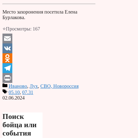
Место захоронения посетила Елена
Бурлакова.
⭐Просмотры:
167
Email
VK
Odnoklassniki
Telegram
Иваново
,
Лух
,
СВО, Новороссия
Print
05.10
,
07.31
02.06.2024
Поиск
бойца или
события