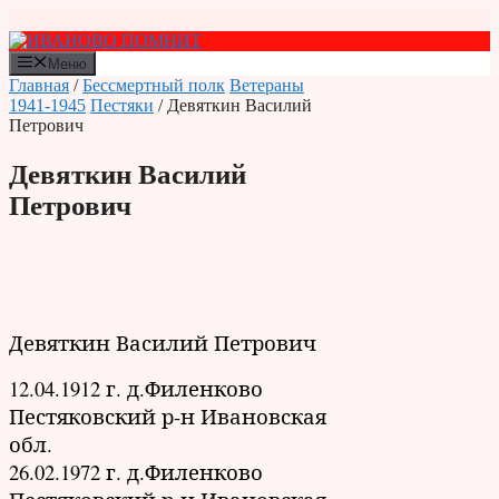
Перейти
к
содержимому
Меню
Главная
/
Бессмертный полк
Ветераны
1941-1945
Пестяки
/ Девяткин Василий
Петрович
Девяткин Василий
Петрович
Девяткин Василий Петрович
12.04.1912 г. д.Филенково
Пестяковский р-н Ивановская
обл.
26.02.1972 г. д.Филенково