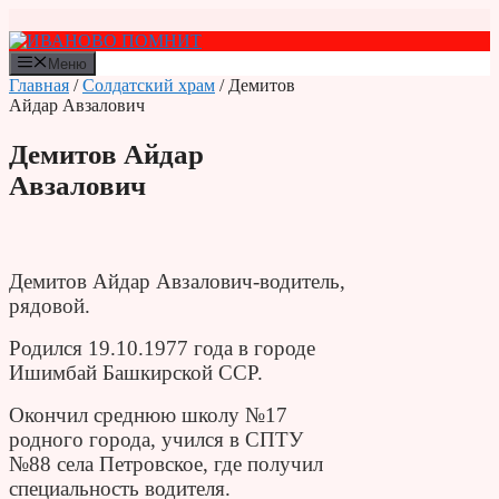
Перейти
к
содержимому
Меню
Главная
/
Солдатский храм
/ Демитов
Айдар Авзалович
Демитов Айдар
Авзалович
Демитов Айдар Авзалович-водитель,
рядовой.
Родился 19.10.1977 года в городе
Ишимбай Башкирской ССР.
Окончил среднюю школу №17
родного города, учился в СПТУ
№88 села Петровское, где получил
специальность водителя.