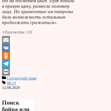
его на последнем шаге. Пуля попала
в правую щеку, разнесла половину
лица. Но принесенные им патроны
дали возможность остальным
продолжать сражаться».
⭐Просмотры:
120
Email
VK
Odnoklassniki
Telegram
Солдатский храм
Print
08.13
12.08.2020
Поиск
бойца или