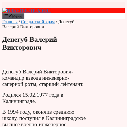
Перейти
к
содержимому
Меню
Главная
/
Солдатский храм
/ Денегуб
Валерий Викторович
Денегуб Валерий
Викторович
Денегуб Валерий Викторович-
командир взвода инженерно-
саперной роты, старший лейтенант.
Родился 15.02.1977 года в
Калининграде.
В 1994 году, окончив среднюю
школу, поступил в Калининградское
высшее военно-инженерное