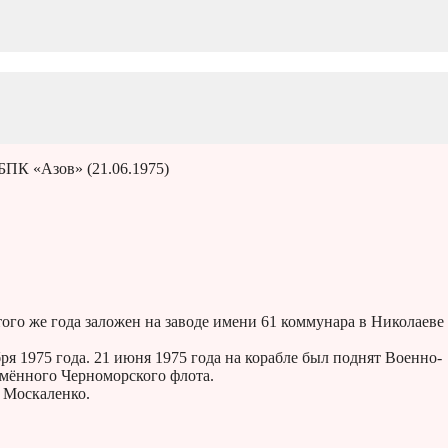
 БПК «Азов» (21.06.1975)
о же года за­ло­жен на за­во­де имени 61 ком­му­на­ра в Ни­ко­ла­е­ве 
каб­ря 1975 года. 21 июня 1975 года на корабле был поднят Военно-
мён­но­го Чер­но­мор­ско­го флота.
 Мос­ка­лен­ко.