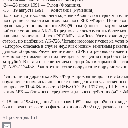
•24—28 июня 1991 — Тулон (Франция).
•15—19 августа 1991 — Констанца (Румыния)
Боль­шой про­ти­во­ло­доч­ный ко­рабль «Азов» стал пер­вым и един
но­го уни­вер­саль­но­го мно­го­ка­наль­но­го ЗРК «Форт». По пер­во­н
пус­ко­вых уста­но­вок но­во­го ЗРК (80 ракет): шесть в корме на ме
рий­ские уста­нов­ки АК-726 пред­по­ла­га­лось за­ме­нить более мо
нав­ли­вал­ся ан­тен­ный пост РЛС МР-114 «Лев». Уже в ходе мо­дер­н
ста­рые, но на­дёж­ные АК-726. Че­ты­ре но­со­вые пус­ко­вые уста­
«Шторм», опа­са­ясь в слу­чае неуда­чи с новым зе­нит­ным ра­кет­ны
душ­ной обо­ро­ны. Раз­ме­ще­ние но­во­го ЗРК по­тре­бо­ва­ло из­ме­ни
ком­по­нов­ку по­ме­ще­ний под ней для раз­ме­ще­ния по­гре­бов и 
за тру­бой. В связи с рас­ши­ре­ни­ем над­строй­ки в кор­мо­вой части
ДТА-53-1134БФ. Ра­дио­тех­ни­че­ское во­ору­же­ние и дру­гие тех­ни­че
Ис­пы­та­ния и до­ра­бот­ка ЗРК «Форт» про­хо­ди­ли долго и с боль­ш
ору­же­ние со­сто­я­лись лишь после про­ве­де­ния го­су­дар­ствен­ны
по про­ек­ту 1134-БФ в со­став ВМФ СССР в 1977 году БПК «Азов»
ра­ми» ЗРК — ближ­не­го, сред­не­го и даль­не­го дей­ствия («Ос
С 18 июля 1984 года по 21 фев­ра­ля 1985 года про­шёл на за­во­де и
был вы­ве­ден из со­ста­ва флота и к июню 2002 года раз­де­лан на
⭐Просмотры:
163