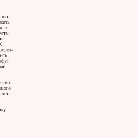
опыт­
­сять
л­ле­
уста­
ив
РК
во­воз­
нить
а­фут
ные
на во­
­но­го
­либ­
оду