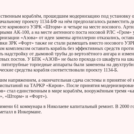
­ствен­ным ко­раб­лём, про­шед­шим мо­дер­ни­за­цию под уста­нов­ку 
а­чаль­но­му про­ек­ту 1134-БФ на нём пред­по­ла­га­лось раз­ме­стить де
сте кор­мо­во­го УЗРК «Шторм» и че­ты­ре на месте но­со­во­го. Ар­ти
щ­ны­ми АК-100, а на месте ан­тен­но­го поста но­со­вой РЛС «Гром» 
и­за­ции «Азова» от идеи за­ме­ны ар­тил­ле­рии от­ка­за­лись, оста­в
нов­ки ЗРК «Форт» также не стали раз­ме­щать вме­сто но­со­во­го УЗ
м ком­плек­сом оста­вить ко­рабль без эф­фек­тив­ных средств про­ти­
ть над­строй­ку от ды­мо­вой трубы до вер­то­лёт­но­го ан­га­ра и из­ме­
бо­е­вых по­стов. У БПК «АЗОВ» не было про­хо­да со шка­фу­та на шк
 пя­тит­руб­ные тор­пед­ные ап­па­ра­ты были за­ме­не­ны на двух­труб­
­ские сред­ства ко­раб­ля со­от­вет­ство­ва­ли про­ек­ту 1134-Б.
им на­пря­же­ни­ем, а окон­ча­тель­ная сдача си­сте­мы и при­ня­тие её 
х ис­пы­та­ний на ТАРКР «Киров». После при­ня­тия мо­дер­ни­зи­ро­ван
 стал един­ствен­ным в мире ко­раб­лём, во­ору­жён­ным тремя «ка
а-М», «Шторм» и «Форт»).
мени 61 ком­му­на­ра в Ни­ко­ла­е­ве ка­пи­таль­ный ре­монт. В 2000 г
 ме­талл в Инкермане.