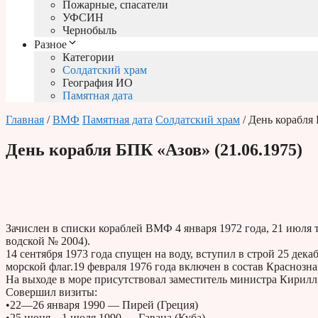
Пожарные, спасатели
УФСИН
Чернобыль
Разное
Категории
Солдатский храм
География ИО
Памятная дата
Главная
/
ВМФ
Памятная дата
Солдатский храм
/ День корабля
День корабля БПК «Азов» (21.06.1975)
За­чис­лен в спис­ки ко­раб­лей ВМФ 4 ян­ва­ря 1972 года, 21 июля тог
вод­ской № 2004).
14 сен­тяб­ря 1973 года спу­щен на воду, всту­пил в строй 25 де­
морской флаг.19 фев­ра­ля 1976 года вклю­чен в со­став Крас­но­зна­
На вы­хо­де в море при­сут­ство­вал за­ме­сти­тель ми­ни­стра Ки­рилл
Со­вер­шил визиты:
•22—26 января 1990 — Пирей (Греция)
•25 июня—1 июля 1990 — Гавана (Куба)