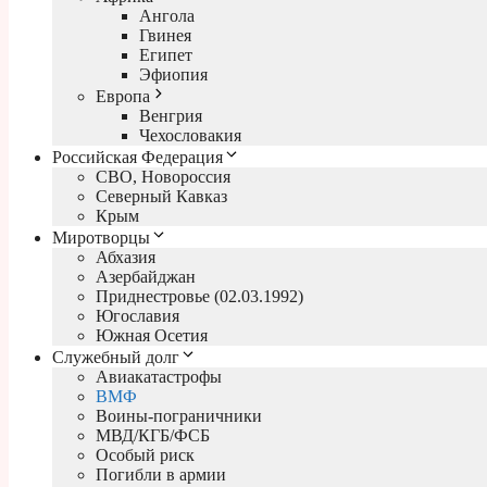
Ангола
Гвинея
Египет
Эфиопия
Европа
Венгрия
Чехословакия
Российская Федерация
СВО, Новороссия
Северный Кавказ
Крым
Миротворцы
Абхазия
Азербайджан
Приднестровье (02.03.1992)
Югославия
Южная Осетия
Служебный долг
Авиакатастрофы
ВМФ
Воины-пограничники
МВД/КГБ/ФСБ
Особый риск
Погибли в армии