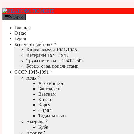
Перейти
к
содержимому
Меню
Главная
О нас
Герои
Бессмертный полк
Книга памяти 1941-1945
Ветераны 1941-1945
Труженики тыла 1941-1945
Борцы с националистами
СССР 1945-1991
Азия
Афганистан
Бангладеш
Вьетнам
Китай
Корея
Сирия
Таджикистан
Америка
Куба
Африка