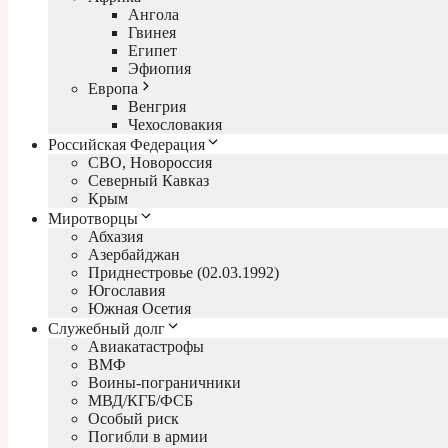
Ангола
Гвинея
Египет
Эфиопия
Европа
Венгрия
Чехословакия
Российская Федерация
СВО, Новороссия
Северный Кавказ
Крым
Миротворцы
Абхазия
Азербайджан
Приднестровье (02.03.1992)
Югославия
Южная Осетия
Служебный долг
Авиакатастрофы
ВМФ
Воины-пограничники
МВД/КГБ/ФСБ
Особый риск
Погибли в армии