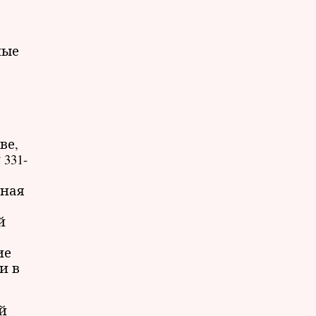
ные
ве,
331-
нная
й
ие
и в
й