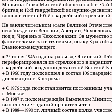
Марьина Горка Минской области на базе 7-й,1
бригад и 12-й гвардейской воздушно-десант
вошел в состав 105-й гвардейской стрелковой
На заключительном этапе Великой Отечеств
освобождении Венгрии, Австрии, Чехословаки
под д. Червень в Чехословакии. За мужество 
фашистскими захватчиками, полку 8 раз объ
Главнокомандующего.
● 25 июля 1946 года на разъезде Янинский Те
переформировался из стрелкового в парашютн
гвардейской воздушно-десантной Венской Кр
● В 1960 году полк вошел в состав 106 гвард
дислокации г. Кострома.
● С 1976 года полк становится постоянным у
г. Москве.
● В 1987 г. полк награждён Вымпелом Минист
выполнение заданий правительства.
● В 1988—1990 гг. личный состав полка участ