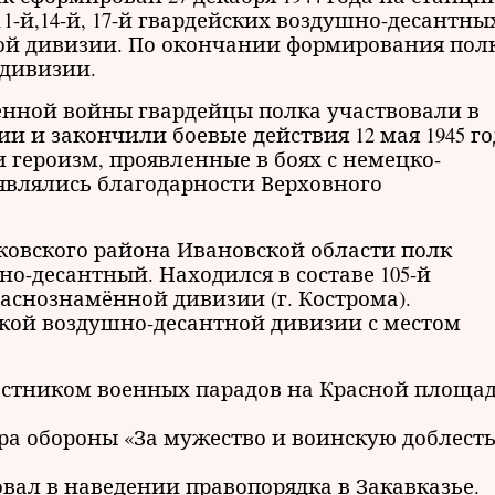
1-й,14-й, 17-й гвардейских воздушно-десантны
ной дивизии. По окончании формирования пол
 дивизии.
енной войны гвардейцы полка участвовали в
и и закончили боевые действия 12 мая 1945 го
и героизм, проявленные в боях с немецко-
являлись благодарности Верховного
йковского района Ивановской области полк
о-десантный. Находился в составе 105-й
аснознамённой дивизии (г. Кострома).
ейской воздушно-десантной дивизии с местом
частником военных парадов на Красной площад
ра обороны «За мужество и воинскую доблесть
вовал в наведении правопорядка в Закавказье.