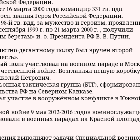
ийской Федерации.
 16 марта 2000 года командир 331 гв. пдп
оен звания Героя Российской Федерации.
дп 98-й гв. вдд, за мужество и героизм, проявлен
нтября 1999 г. по 21 марта 2000 г. , получили
 беретам» и. о. Президента РФ В. В. Путин,
рашютно-десантному полку был вручен второй
есть».
тный полк участвовал на военном параде в Моск
чественной войне. Возглавлял пешую коробку 
иколай Петрович.
тальонная тактическая группа (БТГ), сформирова
льства РФ на Северном Кавказе.
нимал участие в вооружённом конфликте в Южно
ой войне 9 мая 2012-2016 годов военнослужащ
твовали в военных парадах на Красной площад
инения выполняют задачи Специальной военно