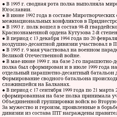
● В 1995 г. сводная рота полка выполняла ми
Югославии.
● В июне 1992 года в составе Миротворчески
межнациональных конфликтов в Приднестров
● В 1993 г. полк вошел в состав 98-й гвардей
Краснознаменной ордена Кутузова 2-й степени 
● В период с 13 декабря 1994 года по 20 февра
воздушно-десантной дивизии участвовал в П
● В 1995 г. 9 мая участвовал на военном пар
Великой Отечественной войне.
● В мае-июне 1999 г. на базе 2-го парашютно-д
полка был сформирован и в июле 1999 года н
отдельный парашютно-десантный батальон д
Формирование сводного батальона происходи
сложившейся на Балканах.
● В период с 17 сентября 1999 года по 21 марта
сформированная на базе полка принимала уч
Объединенной группировки войск во Вторую 
За мужество и героизм, проявленные в борь
дивизии из состава ПТГ награждены правит