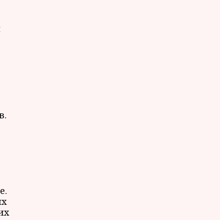
и
в.
е.
их
их