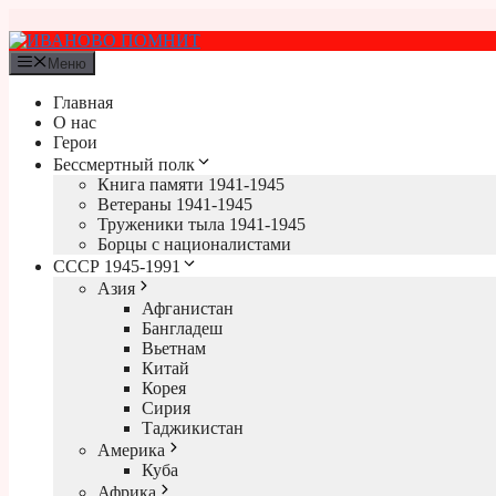
Перейти
к
содержимому
Меню
Главная
О нас
Герои
Бессмертный полк
Книга памяти 1941-1945
Ветераны 1941-1945
Труженики тыла 1941-1945
Борцы с националистами
СССР 1945-1991
Азия
Афганистан
Бангладеш
Вьетнам
Китай
Корея
Сирия
Таджикистан
Америка
Куба
Африка