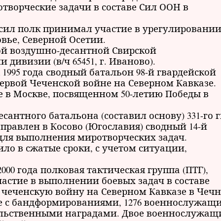
ротворческие задачи в составе Сил ООН в
х сил полк принимал участие в урегулировани
ье, Северной Осетии.
ской воздушно-десантной Свирской
дивизии (в/ч 65451, г. Иваново).
ля 1995 года сводный батальон 98-й гвардейской
ервой Чеченской войне на Северном Кавказе.
аде в Москве, посвященном 50-летию Победы в
есантного батальона (составил основу) 331-го г
аправлен в Косово (Югославия) сводный 14-й
ля выполнения миротворческих задач.
ло в сжатые сроки, с учетом ситуации,
 2000 года полковая тактическая группа (ПТГ),
астие в выполнении боевых задач в составе
чеченскую войну на Северном Кавказе в Чечн
бе с бандформированиями, 1276 военнослужащ
ельственными наградами. Двое военнослужащ