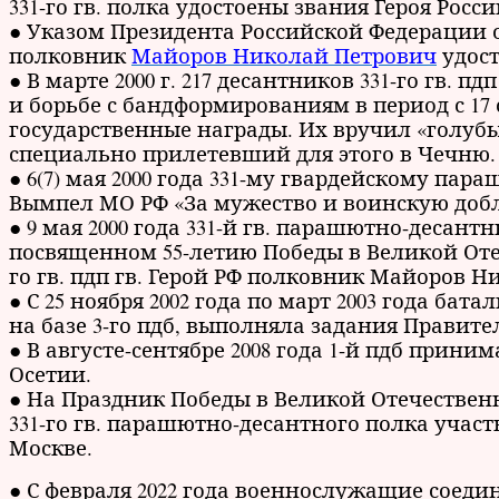
331-го гв. полка удостоены звания Героя Росс
● Указом Президента Российской Федерации от
полковник
Майоров Николай Петрович
удост
● В марте 2000 г. 217 десантников 331-го гв. п
и борьбе с бандформированиям в период с 17 се
государственные награды. Их вручил «голубым
специально прилетевший для этого в Чечню.
● 6(7) мая 2000 года 331-му гвардейскому па
Вымпел МО РФ «За мужество и воинскую добл
● 9 мая 2000 года 331-й гв. парашютно-десан
посвященном 55-летию Победы в Великой Оте
го гв. пдп гв. Герой РФ полковник Майоров Н
● С 25 ноября 2002 года по март 2003 года ба
на базе 3-го пдб, выполняла задания Правите
● В августе-сентябре 2008 года 1-й пдб при
Осетии.
● На Праздник Победы в Великой Отечественн
331-го гв. парашютно-десантного полка учас
Москве.
● С февраля 2022 года военнослужащие соед