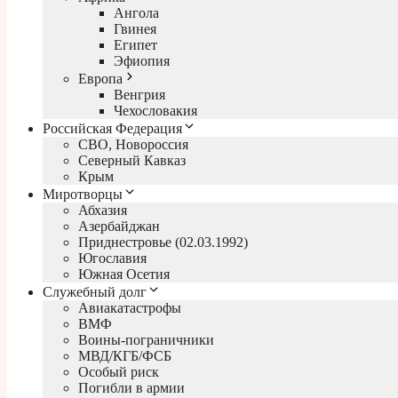
Ангола
Гвинея
Египет
Эфиопия
Европа
Венгрия
Чехословакия
Российская Федерация
СВО, Новороссия
Северный Кавказ
Крым
Миротворцы
Абхазия
Азербайджан
Приднестровье (02.03.1992)
Югославия
Южная Осетия
Служебный долг
Авиакатастрофы
ВМФ
Воины-пограничники
МВД/КГБ/ФСБ
Особый риск
Погибли в армии