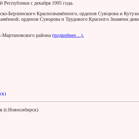
 Республики с декабря 1995 года.
рско-Берлинского Краснознамённого, орденов Суворова и Кутузо
амённой, орденов Суворова и Трудового Красного Знамени див
ой-Мартановского района
(подробнее…).
ск)
в (г.Новосибирск)