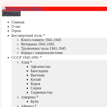
Перейти
к
содержимому
Меню
Главная
О нас
Герои
Бессмертный полк
Книга памяти 1941-1945
Ветераны 1941-1945
Труженики тыла 1941-1945
Борцы с националистами
СССР 1945-1991
Азия
Афганистан
Бангладеш
Вьетнам
Китай
Корея
Сирия
Таджикистан
Америка
Куба
Африка