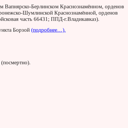
ом Вапнярско-Берлинском Краснознамённом, орденов
оронежско-Шумлинской Краснознамённой, орденов
йсковая часть 66431; ППД-г.Владикавказ).
пункта Борзой
(подробнее…).
(посмертно).