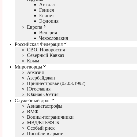
Ангола
Гвинея
Египет
Эфиопия
Европа
Венгрия
Чехословакия
Российская Федерация
СВО, Новороссия
Северный Кавказ
Крым
Миротворцы
Абхазия
Азербайджан
Приднестровье (02.03.1992)
Югославия
Южная Осетия
Служебный долг
Авиакатастрофы
ВМФ
Воины-пограничники
МВД/КГБ/ФСБ
Особый риск
Погибли в армии