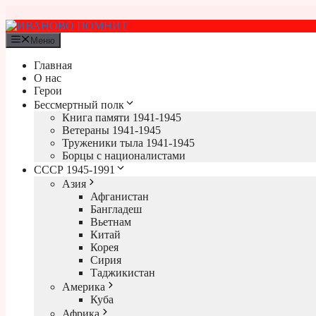
Перейти
к
содержимому
Меню
Главная
О нас
Герои
Бессмертный полк
Книга памяти 1941-1945
Ветераны 1941-1945
Труженики тыла 1941-1945
Борцы с националистами
СССР 1945-1991
Азия
Афганистан
Бангладеш
Вьетнам
Китай
Корея
Сирия
Таджикистан
Америка
Куба
Африка