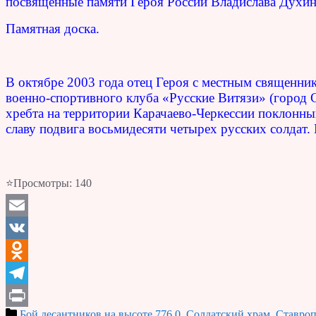
посвященные памяти Героя России Владислава Духин
Памятная доска.
В октябре 2003 года отец Героя с местным священни
военно-спортивного клуба «Русские Витязи» (город 
хребта на территории Карачаево-Черкессии поклонны
славу подвига восьмидесяти четырех русских солдат.
⭐Просмотры:
140
Email
VK
Odnoklassniki
Telegram
Бой десантников на высоте 776,0
,
Солдатский храм
,
Ставроп