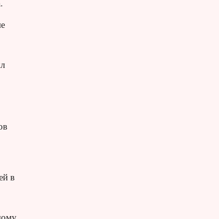
.
не
ыл
ов
ей в
мому