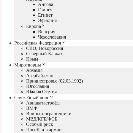
Ангола
Гвинея
Египет
Эфиопия
Европа
Венгрия
Чехословакия
Российская Федерация
СВО, Новороссия
Северный Кавказ
Крым
Миротворцы
Абхазия
Азербайджан
Приднестровье (02.03.1992)
Югославия
Южная Осетия
Служебный долг
Авиакатастрофы
ВМФ
Воины-пограничники
МВД/КГБ/ФСБ
Особый риск
Погибли в армии