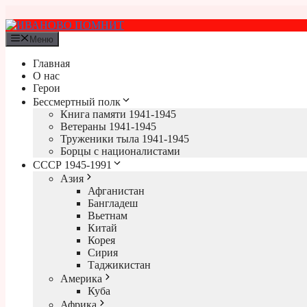
Перейти
к
содержимому
Меню
Главная
О нас
Герои
Бессмертный полк
Книга памяти 1941-1945
Ветераны 1941-1945
Труженики тыла 1941-1945
Борцы с националистами
СССР 1945-1991
Азия
Афганистан
Бангладеш
Вьетнам
Китай
Корея
Сирия
Таджикистан
Америка
Куба
Африка