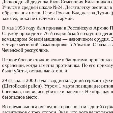
Двоюродный дедушка Яков Семенович Калашников ст
Учился в средней школе №24. Десятилетку окончил в
образования имени Героя России Владислава Духина)
захотел, пока не отслужит в армии.
В мае 1998 году был призван в Российскую Армию 
Службу проходил в 76-й гвардейской воздушно-десан
командиром боевой машины — наводчиком орудия. В 
четырехмесячной командировке в Абхазии. С начала 
Чеченской республике.
Первое боевое столкновение в бандитами произошло 
охранении, когда заметил противника. По его приказ
были убиты, остальные отошли.
29 февраля 2000 года гвардии младший сержант Духин
(Шатойский район). Утром 1 марта позиции десантни
боевиков, появились убитые и раненые. Не обращая 
безопасное место.
Во время выноса очередного раненого младший серж
десантников с трех сторон. Зная, что рота ведет тя