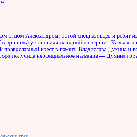
а.
ком отцом Александром, ротой спецназовцев и ребят и
Ставрополь) установили на одной из вершин Кавказско
й православный крест в память Владислава Духина и в
 Гора получила неофициальное название — Духина гора
ольский край