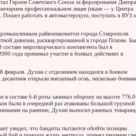
ал Героем Советского Союза за форсирование Днепра
 вечернем профессиональном лицее (ныне — у Центра
. Пошел работать в автомастерскую, поступать в ВУЗ 
Промышленным райвоенкоматом города Ставрополя.
тной дивизии, расквартированной в городе Пскове. Б
составе миротворческого контингента был в
2000 года принимал участие в боевых действиях в
8 февраля. Духин с отделением находился в боевом
у десантник открыли внезапный огнь, несколько боевик
 в составе 6-й роты занимал оборону на высоте 776.0
ков были в очередной раз атакованы большой группой
внимание на ранение, Духин выносил раненых товарищ
ант увидел, что бандиты пытаются обойти позиции
желый бой и помощи ждать неоткуда, принял решение са