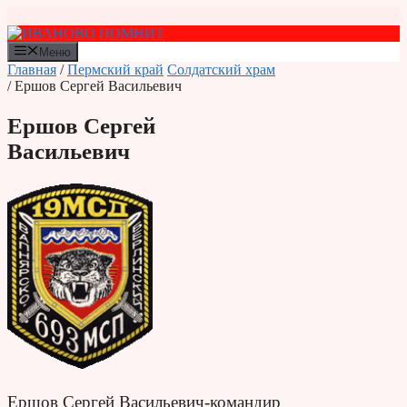
Перейти
к
содержимому
Меню
Главная
/
Пермский край
Солдатский храм
/ Ершов Сергей Васильевич
Ершов Сергей
Васильевич
Ершов Сергей Васильевич-командир