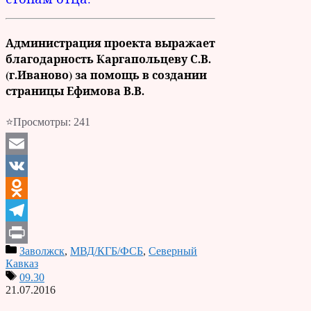
Администрация проекта выражает
благодарность Каргапольцеву С.В.
(г.Иваново) за помощь в создании
страницы Ефимова В.В.
⭐Просмотры:
241
Email
VK
Odnoklassniki
Telegram
Заволжск
,
МВД/КГБ/ФСБ
,
Северный
Print
Кавказ
09.30
21.07.2016