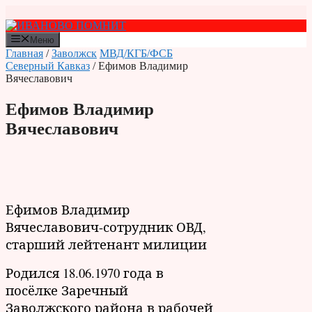
Перейти
к
содержимому
Меню
Главная
/
Заволжск
МВД/КГБ/ФСБ
Северный Кавказ
/ Ефимов Владимир
Вячеславович
Ефимов Владимир
Вячеславович
Ефимов Владимир
Вячеславович-сотрудник ОВД,
старший лейтенант милиции
Родился 18.06.1970 года в
посёлке Заречный
Заволжского района в рабочей