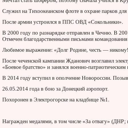
Мечтал стать шофером, поэтому сначала учился в Кру
Служил на Тихоокеанском флоте в охране парков для 
После армии устроился в ППС ОВД «Сокольники».
В 2000 году по разнарядке отправлен в Чечню. В 200
Отмечен благодарственными письмами командовани
Любимое выражение: «Долг Родине, честь — никому
После чеченской кампании Жданович возглавил элект
«Боевое братство» и занялся военно-патриотическим
В 2014 году вступил в ополчение Новороссии. Позы
26.05.2014 года в бою за Донецкий аэропорт.
Похоронен в Электрогорске на кладбище №1.
Награжден медалями, в том числе «За отвагу» (ДНР; 