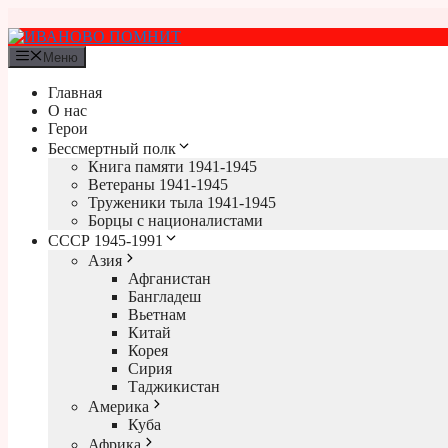
Перейти
к
содержимому
Меню
Главная
О нас
Герои
Бессмертный полк
Книга памяти 1941-1945
Ветераны 1941-1945
Труженики тыла 1941-1945
Борцы с националистами
СССР 1945-1991
Азия
Афганистан
Бангладеш
Вьетнам
Китай
Корея
Сирия
Таджикистан
Америка
Куба
Африка