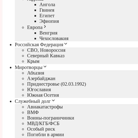
Ангола
Гвинея
Египет
Эфиопия
Европа
Венгрия
Чехословакия
Российская Федерация
СВО, Новороссия
Северный Кавказ
Крым
Миротворцы
Абхазия
Азербайджан
Приднестровье (02.03.1992)
Югославия
Южная Осетия
Служебный долг
Авиакатастрофы
ВМФ
Воины-пограничники
МВД/КГБ/ФСБ
Особый риск
Погибли в армии