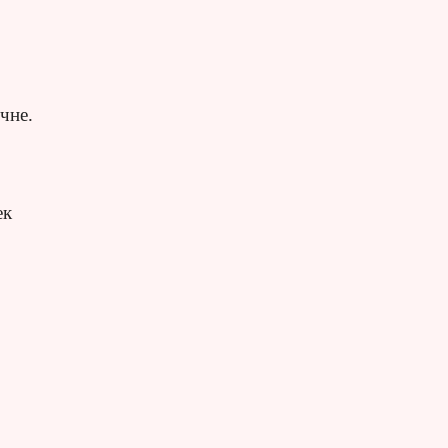
чне.
ек