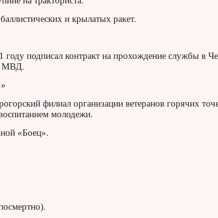
пине на тракториста.
баллистических и крылатых ракет.
1 году подписал контракт на прохождение службы в Че
я МВД.
!»
рогорский филиал организации ветеранов горячих точ
 воспитанием молодежи.
вной «Боец».
посмертно).