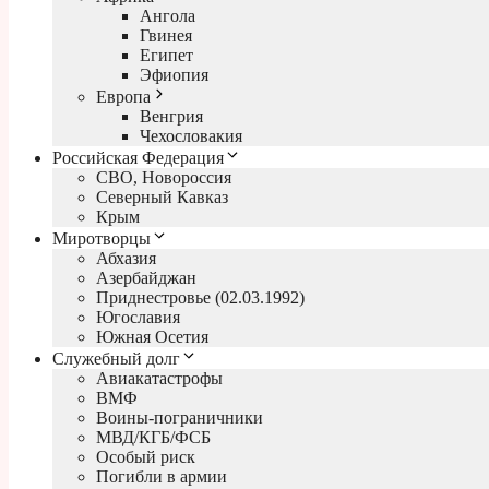
Ангола
Гвинея
Египет
Эфиопия
Европа
Венгрия
Чехословакия
Российская Федерация
СВО, Новороссия
Северный Кавказ
Крым
Миротворцы
Абхазия
Азербайджан
Приднестровье (02.03.1992)
Югославия
Южная Осетия
Служебный долг
Авиакатастрофы
ВМФ
Воины-пограничники
МВД/КГБ/ФСБ
Особый риск
Погибли в армии