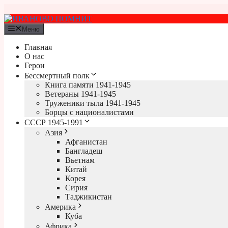
Перейти
к
содержимому
Меню
Главная
О нас
Герои
Бессмертный полк
Книга памяти 1941-1945
Ветераны 1941-1945
Труженики тыла 1941-1945
Борцы с националистами
СССР 1945-1991
Азия
Афганистан
Бангладеш
Вьетнам
Китай
Корея
Сирия
Таджикистан
Америка
Куба
Африка