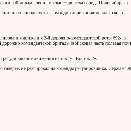
ским районным военным комиссариатом города Новосибирска.
делении по специальности «командир дорожно-комендантского
улирования движения 2-й дорожно-комендантской роты 692-го
й дорожно-комендантской бригады (войсковая часть полевая поч
л регулирование движения на посту «Восток-2».
по галерее, не реагировал на команды регулировщика. Сержант 