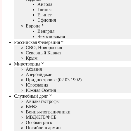
Ангола
Гвинея
Египет
Эфиопия
Европа
Венгрия
Чехословакия
Российская Федерация
СВО, Новороссия
Северный Кавказ
Крым
Миротворцы
Абхазия
Азербайджан
Приднестровье (02.03.1992)
Югославия
Южная Осетия
Служебный долг
Авиакатастрофы
ВМФ
Воины-пограничники
МВД/КГБ/ФСБ
Особый риск
Погибли в армии