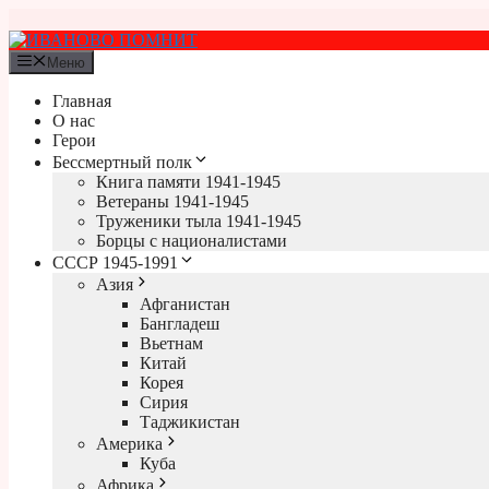
Перейти
к
содержимому
Меню
Главная
О нас
Герои
Бессмертный полк
Книга памяти 1941-1945
Ветераны 1941-1945
Труженики тыла 1941-1945
Борцы с националистами
СССР 1945-1991
Азия
Афганистан
Бангладеш
Вьетнам
Китай
Корея
Сирия
Таджикистан
Америка
Куба
Африка