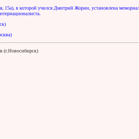
, 15а), в которой учился Дмитрий Жорин, установлена мемориа
интернационалиста.
ск)
сква)
в (г.Новосибирск)