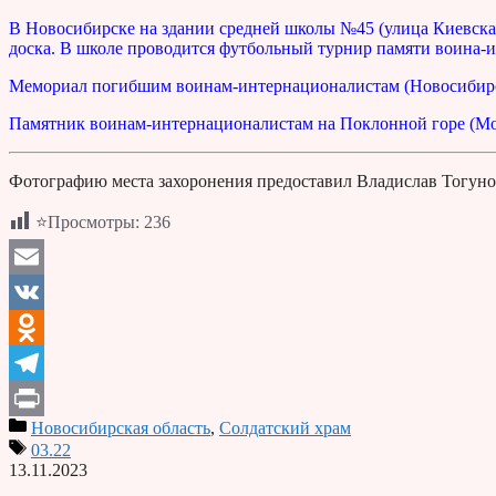
В Новосибирске на здании средней школы №45 (улица Киевская
доска. В школе проводится футбольный турнир памяти воина-
Мемориал погибшим воинам-интернационалистам (Новосибир
Памятник воинам-интернационалистам на Поклонной горе (Мо
Фотографию места захоронения предоставил Владислав Тогуно
⭐Просмотры:
236
Email
VK
Odnoklassniki
Telegram
Новосибирская область
,
Солдатский храм
Print
03.22
13.11.2023