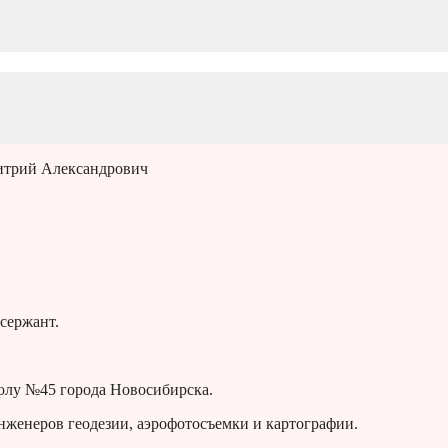
итрий Александрович
сержант.
олу №45 города Новосибирска.
нженеров геодезии, аэрофотосъемки и картографии.