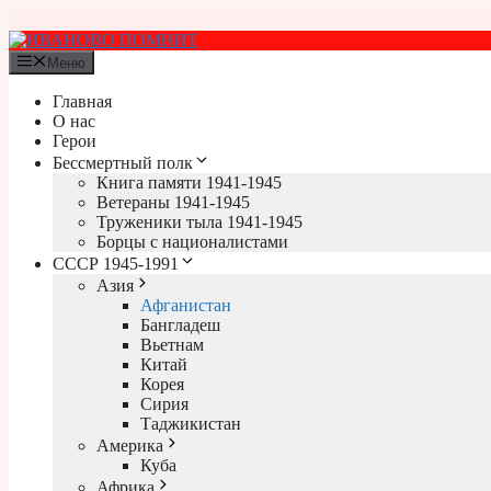
Перейти
к
содержимому
Меню
Главная
О нас
Герои
Бессмертный полк
Книга памяти 1941-1945
Ветераны 1941-1945
Труженики тыла 1941-1945
Борцы с националистами
СССР 1945-1991
Азия
Афганистан
Бангладеш
Вьетнам
Китай
Корея
Сирия
Таджикистан
Америка
Куба
Африка