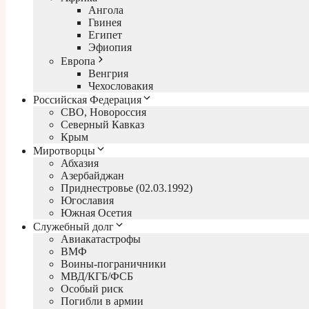
Ангола
Гвинея
Египет
Эфиопия
Европа
Венгрия
Чехословакия
Российская Федерация
СВО, Новороссия
Северный Кавказ
Крым
Миротворцы
Абхазия
Азербайджан
Приднестровье (02.03.1992)
Югославия
Южная Осетия
Служебный долг
Авиакатастрофы
ВМФ
Воины-пограничники
МВД/КГБ/ФСБ
Особый риск
Погибли в армии