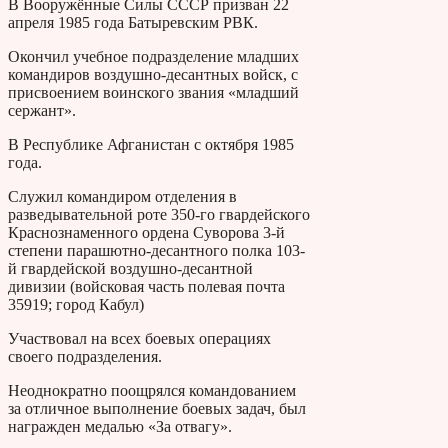
В Вооружённые Силы СССР призван 22
апреля 1985 года Батыревским РВК.
Окончил учебное подразделение младших
командиров воздушно-десантных войск, с
присвоением воинского звания «младший
сержант».
В Республике Афганистан с октября 1985
года.
Служил командиром отделения в
разведывательной роте 350-го гвардейского
Краснознаменного ордена Суворова 3-й
степени парашютно-десантного полка 103-
й гвардейской воздушно-десантной
дивизии (войсковая часть полевая почта
35919; город Кабул)
Участвовал на всех боевых операциях
своего подразделения.
Неоднократно поощрялся командованием
за отличное выполнение боевых задач, был
награжден медалью «За отвагу».