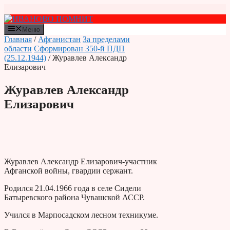
Перейти
к
содержимому
Меню
Главная
/
Афганистан
За пределами
области
Сформирован 350-й ПДП
(25.12.1944)
/ Журавлев Александр
Елизарович
Журавлев Александр
Елизарович
Журавлев Александр Елизарович-участник
Афганской войны, гвардии сержант.
Родился 21.04.1966 года в селе Сидели
Батыревского района Чувашской АССР.
Учился в Марпосадском лесном техникуме.