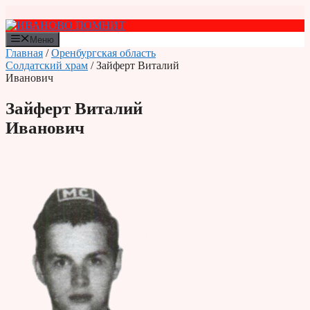
Перейти
к
содержимому
Меню
Главная
/
Оренбургская область
Солдатский храм
/ Зайферт Виталий
Иванович
Зайферт Виталий
Иванович