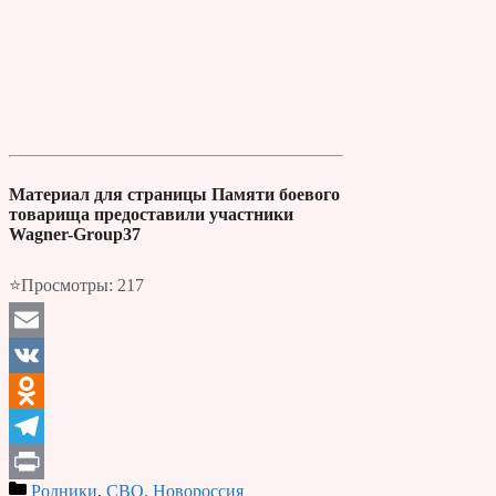
Материал для страницы Памяти боевого
товарища предоставили участники
Wagner-Group37
⭐Просмотры:
217
Email
VK
Odnoklassniki
Telegram
Родники
,
СВО, Новороссия