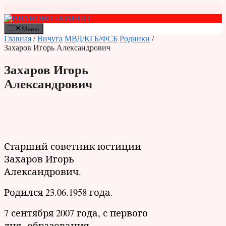
Перейти
к
содержимому
Меню
Главная
/
Вичуга
МВД/КГБ/ФСБ
Родники
/
Захаров Игорь Александрович
Захаров Игорь
Александрович
Старший советник юстиции
Захаров Игорь
Александрович.
Родился 23.06.1958 года.
7 сентября 2007 года, с первого
дня образования