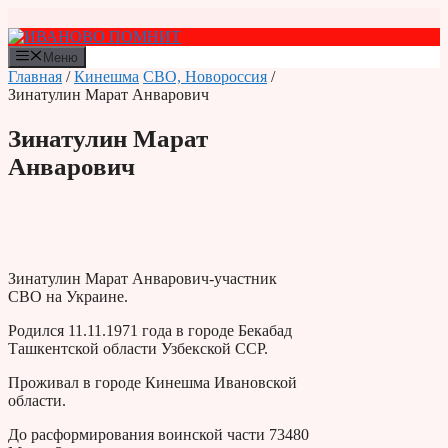
Перейти
к
содержимому
Меню
Главная
/
Кинешма
СВО, Новороссия
/
Зинатулин Марат Анварович
Зинатулин Марат
Анварович
Зинатулин Марат Анварович-участник
СВО на Украине.
Родился 11.11.1971 года в городе Бекабад
Ташкентской области Узбекской ССР.
Проживал в городе Кинешма Ивановской
области.
До расформирования воинской части 73480