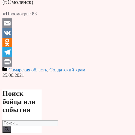
(г.Смоленск)
⭐Просмотры:
83
Email
VK
Odnoklassniki
Telegram
Самарская область
,
Солдатский храм
Print
25.06.2021
Поиск
бойца или
события
Поиск: