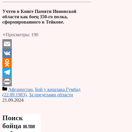
Учтен в Книге Памяти Ивновской
области как боец 350-го полка,
сформированного в Тейкове.
⭐Просмотры:
190
Email
VK
Odnoklassniki
Telegram
Афганистан
,
Бой у кишлака Гумбад
Print
(22.09.1983)
,
За пределами области
21.09.2024
Поиск
бойца или