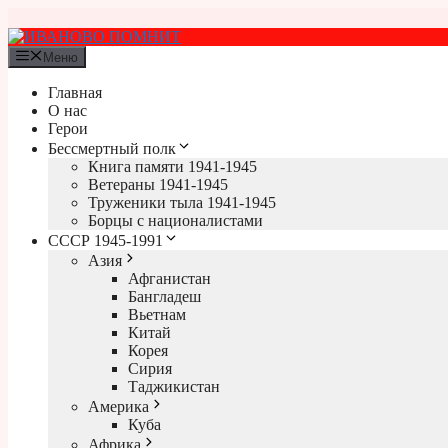
Перейти
к
содержимому
Меню
Главная
О нас
Герои
Бессмертный полк
Книга памяти 1941-1945
Ветераны 1941-1945
Труженики тыла 1941-1945
Борцы с националистами
СССР 1945-1991
Азия
Афганистан
Бангладеш
Вьетнам
Китай
Корея
Сирия
Таджикистан
Америка
Куба
Африка