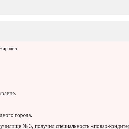
имирович
краине.
дного города.
 училище № 3, получил специальность «повар-кондите