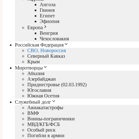
Ангола
Гвинея
Египет
Эфиопия
Европа
Венгрия
Чехословакия
Российская Федерация
СВО, Новороссия
Северный Кавказ
Крым
Миротворцы
Абхазия
Азербайджан
Приднестровье (02.03.1992)
Югославия
Южная Осетия
Служебный долг
Авиакатастрофы
ВМФ
Воины-пограничники
МВД/КГБ/ФСБ
Особый риск
Погибли в армии