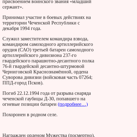
присвоением воинского звания «младший
сержант».
Принимал участие в боевых действиях на
территории Чеченской Республики с
декабря 1994 года.
Служил заместителем командира взвода,
командиром самоходного артиллерийского
орудия (САО) третьей батареи самоходного
артиллерийского дивизиона 237-го
гвардейского парашютно-десантного полка
76-й гвардейской десантно-штурмовой
Черниговской Краснознамённой, ордена
Суворова дивизии (войсковая часть 07264;
ППД-город Псков).
Погиб 22.12.1994 года от разрыва снаряда
чеченской гаубицы Д-30, попавшего на
огневые позиции батареи
(подробнее…)
Похоронен в родном селе.
Награжден орденом Мужества (посмертно).