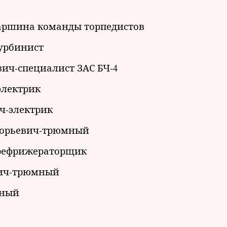
аршина команды торпедистов
турбинист
ич-специалист ЗАС БЧ-4
электрик
ч-электрик
горьевич-трюмный
рефрижераторщик
вич-трюмный
мный