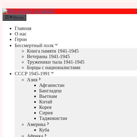
Перейти
к
содержимому
Меню
Главная
О нас
Герои
Бессмертный полк
Книга памяти 1941-1945
Ветераны 1941-1945
Труженики тыла 1941-1945
Борцы с националистами
СССР 1945-1991
Азия
Афганистан
Бангладеш
Вьетнам
Китай
Корея
Сирия
Таджикистан
Америка
Куба
Африка