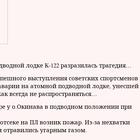
одводной лодке К-122 разразилась трагедия…
 успешного выступления советских спортсменов
 аварии на атомной подводной лодке, унесшей
к всегда не распространяться…
ре у о.Окинава в подводном положении при
 отсеке на ПЛ возник пожар. Из-за нехватки
 отравились угарным газом.