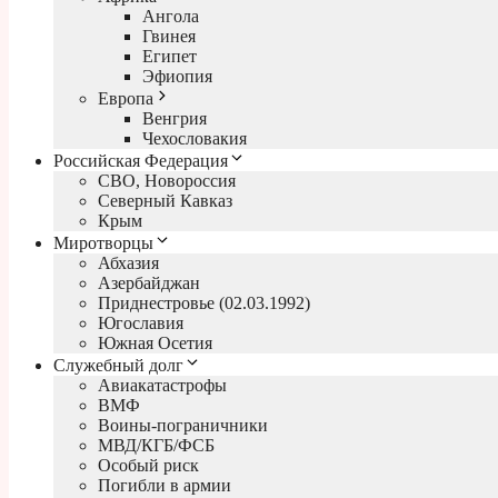
Ангола
Гвинея
Египет
Эфиопия
Европа
Венгрия
Чехословакия
Российская Федерация
СВО, Новороссия
Северный Кавказ
Крым
Миротворцы
Абхазия
Азербайджан
Приднестровье (02.03.1992)
Югославия
Южная Осетия
Служебный долг
Авиакатастрофы
ВМФ
Воины-пограничники
МВД/КГБ/ФСБ
Особый риск
Погибли в армии