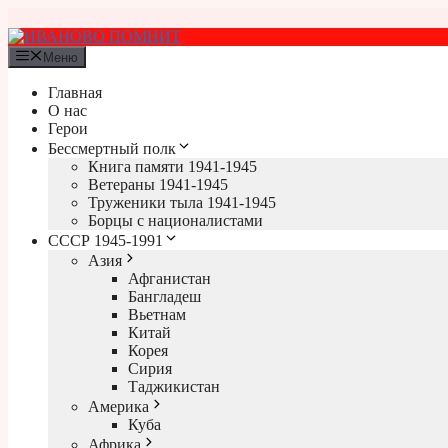
Перейти
к
содержимому
Меню
Главная
О нас
Герои
Бессмертный полк
Книга памяти 1941-1945
Ветераны 1941-1945
Труженики тыла 1941-1945
Борцы с националистами
СССР 1945-1991
Азия
Афганистан
Бангладеш
Вьетнам
Китай
Корея
Сирия
Таджикистан
Америка
Куба
Африка