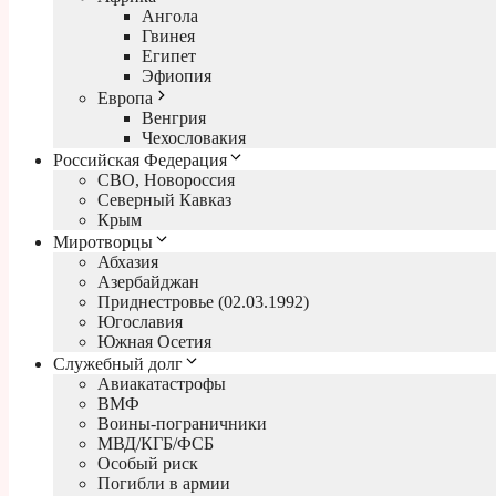
Ангола
Гвинея
Египет
Эфиопия
Европа
Венгрия
Чехословакия
Российская Федерация
СВО, Новороссия
Северный Кавказ
Крым
Миротворцы
Абхазия
Азербайджан
Приднестровье (02.03.1992)
Югославия
Южная Осетия
Служебный долг
Авиакатастрофы
ВМФ
Воины-пограничники
МВД/КГБ/ФСБ
Особый риск
Погибли в армии