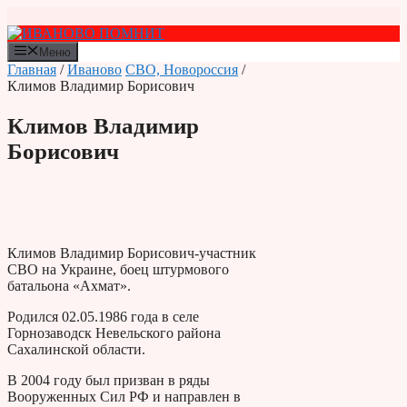
Перейти
к
содержимому
Меню
Главная
/
Иваново
СВО, Новороссия
/
Климов Владимир Борисович
Климов Владимир
Борисович
Климов Владимир Борисович-участник
СВО на Украине, боец штурмового
батальона «Ахмат».
Родился 02.05.1986 года в селе
Горнозаводск Невельского района
Сахалинской области.
В 2004 году был призван в ряды
Вооруженных Сил РФ и направлен в