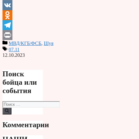
Email
VK
Odnoklassniki
Telegram
МВД/КГБ/ФСБ
,
Шуя
Print
07.11
12.10.2023
Поиск
бойца или
события
Поиск:
Комментарии