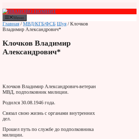
Перейти
к
содержимому
Меню
Главная
/
МВД/КГБ/ФСБ
Шуя
/ Клочков
Владимир Александрович*
Клочков Владимир
Александрович*
Клочков Владимир Александрович-ветеран
МВД, подполковник милиции.
Родился 30.08.1946 года.
Связал свою жизнь с органами внутренних
дел.
Прошел путь по службе до подполковника
милиции.