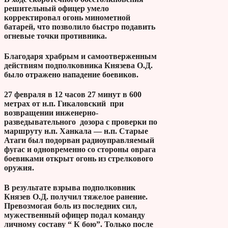
решительный офицер умело
корректировал огонь минометной
батарей, что позволило быстро подавить
огневые точки противника.
Благодаря храбрым и самоотверженным
действиям подполковника Князева О.Д.
было отражено нападение боевиков.
27 февраля в 12 часов 27 минут в 600
метрах от н.п. Гикаловский при
возвращении инженерно-
разведывательного дозора с проверки по
маршруту н.п. Ханкала — н.п. Старые
Атаги был подорван радиоуправляемый
фугас и одновременно со стороны оврага
боевиками открыт огонь из стрелкового
оружия.
В результате взрыва подполковник
Князев О.Д. получил тяжелое ранение.
Превозмогая боль из последних сил,
мужественный офицер подал команду
личному составу “ К бою”. Только после