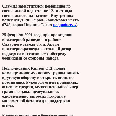
Служил заместителем командира по
специальной подготовке 12-го отряда
специального назначения Внутренних
войск МВД РФ «Урал» (войсковая часть
6748; город Нижний Тагил
подробнее…
).
25 февраля 2001 года при проведении
инженерной разведки в районе
Сахарного завода у н.п. Аргун
инженерно-разведывательный дозор
подвергся интенсивному обстрелу
боевиками со стороны завода.
Подполковник Князев О.Д. подал
команду личному составу группы занять
круговую оборону и открыть огонь по
противнику. Руководя огнем приданных
огневых средств, мужественный офицер
грамотно давал целеуказания,
одновременно запросил помощи у
минометной батареи для поддержки
огнем.
В ходе скоротечного боестолкновения